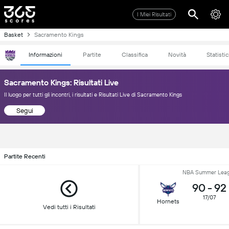
I Miei Risultati
Basket
Sacramento Kings
Informazioni
Partite
Classifica
Novità
Statisti
Sacramento Kings: Risultati Live
Il luogo per tutti gli incontri, i risultati e Risultati Live di Sacramento Kings
Segui
Partite Recenti
NBA Summer Lea
90
-
92
17/07
Hornets
Vedi tutti i Risultati