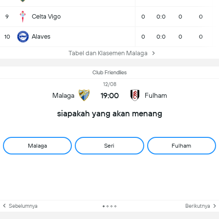
Celta Vigo
9
0
0:0
0
0
Alaves
10
0
0:0
0
0
Tabel dan Klasemen Malaga
Club Friendlies
12/08
19:00
Malaga
Fulham
siapakah yang akan menang
Malaga
Seri
Fulham
Sebelumnya
Berikutnya