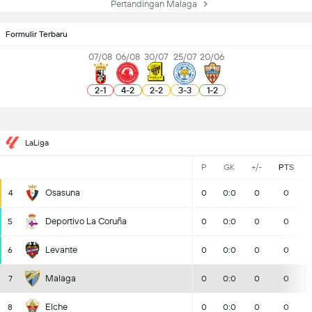
Pertandingan Malaga
Formulir Terbaru
07/08
06/08
30/07
25/07
20/06
2
-
1
4
-
2
2
-
2
3
-
3
1
-
2
LaLiga
P
GK
+/-
PTS
Osasuna
4
0
0:0
0
0
Deportivo La Coruña
5
0
0:0
0
0
Levante
6
0
0:0
0
0
Malaga
7
0
0:0
0
0
Elche
8
0
0:0
0
0