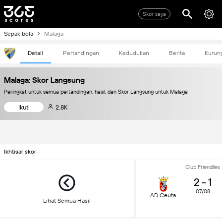
Skor saya
Sepak bola
Malaga
Detail
Pertandingan
Kedudukan
Berita
Kurun
Malaga: Skor Langsung
Peringkat untuk semua pertandingan, hasil, dan Skor Langsung untuk Malaga
Ikuti
2.8K
Ikhtisar skor
Club Friendlies
2
-
1
07/08
AD Ceuta
Lihat Semua Hasil