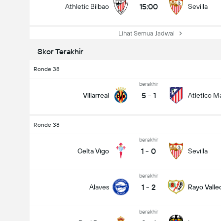
15:00
Athletic Bilbao
Sevilla
Lihat Semua Jadwal
Skor Terakhir
Ronde 38
berakhir
5
-
1
Villarreal
Atletico M
Ronde 38
berakhir
1
-
0
Celta Vigo
Sevilla
berakhir
1
-
2
Alaves
Rayo Vall
berakhir