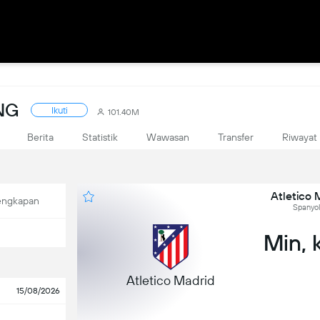
NG
Ikuti
101.40M
Berita
Statistik
Wawasan
Transfer
Riwayat
Atletico 
engkapan
Spanyol
Min, 
Atletico Madrid
15/08/2026