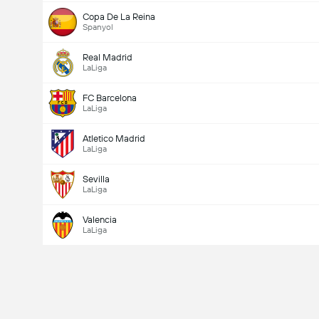
Copa De La Reina
Spanyol
Real Madrid
LaLiga
FC Barcelona
LaLiga
Atletico Madrid
LaLiga
Sevilla
LaLiga
Valencia
LaLiga