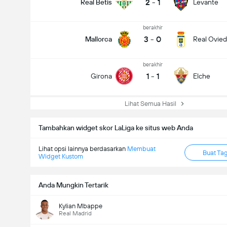
2
-
1
Real Betis
Levante
berakhir
3
-
0
Mallorca
Real Ovie
berakhir
1
-
1
Girona
Elche
Lihat Semua Hasil
Tambahkan widget skor LaLiga ke situs web Anda
Lihat opsi lainnya berdasarkan
Membuat
Buat Ta
Widget Kustom
Anda Mungkin Tertarik
Kylian Mbappe
Real Madrid