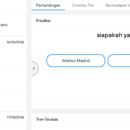
Pertandingan
Coretan Tim
Berhadapan 
Prediksi
cano
siapakah y
16/08/2026
Atletico Madrid
17/08/2026
Tren Teratas