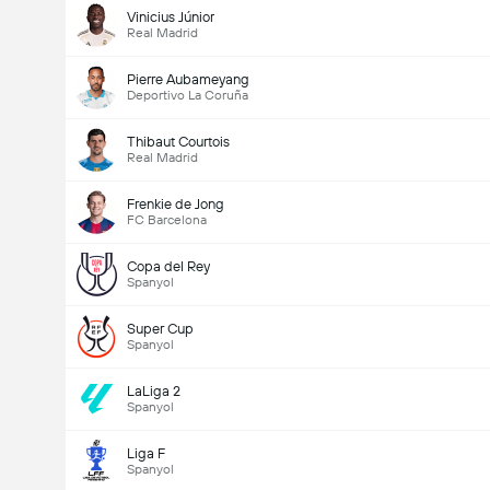
Vinicius Júnior
Real Madrid
Pierre Aubameyang
Deportivo La Coruña
Thibaut Courtois
Real Madrid
Frenkie de Jong
FC Barcelona
Copa del Rey
Spanyol
Super Cup
Spanyol
LaLiga 2
Spanyol
Liga F
Spanyol