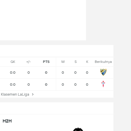
GK
+/-
PTS
M
S
K
Berikutnya
0:0
0
0
0
0
0
0:0
0
0
0
0
0
Klasemen LaLiga
H2H