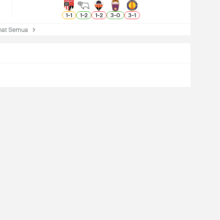
1
-
1
1
-
2
1
-
2
3
-
0
3
-
1
at Semua