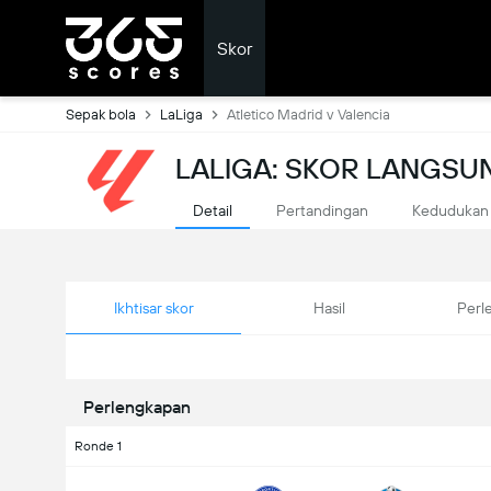
Skor
Sepak bola
LaLiga
Atletico Madrid v Valencia
LALIGA: SKOR LANGSU
Detail
Pertandingan
Kedudukan
Ikhtisar skor
Hasil
Perl
Perlengkapan
Ronde 1