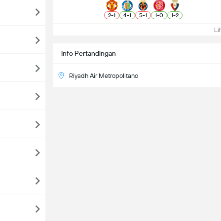
2
-
1
4
-
1
5
-
1
1
-
0
1
-
2
Lih
Info Pertandingan
Riyadh Air Metropolitano