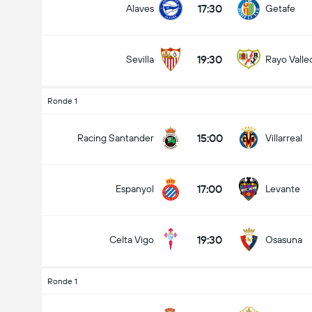
17:30
Alaves
Getafe
19:30
Sevilla
Rayo Valle
total gol dalam permainan (2.5)
Ronde 1
15:00
Racing Santander
Villarreal
dibawah
lebih
17:00
Espanyol
Levante
19:30
Celta Vigo
Osasuna
Ronde 1