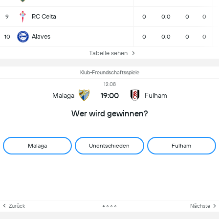
RC Celta
9
0
0:0
0
0
Alaves
10
0
0:0
0
0
Tabelle sehen
Klub-Freundschaftsspiele
12.08
19:00
Malaga
Fulham
Wer wird gewinnen?
Malaga
Unentschieden
Fulham
Zurück
Nächste