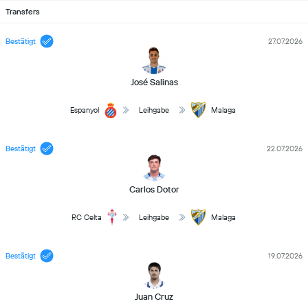
Transfers
Bestätigt
27.07.2026
José Salinas
Espanyol
Leihgabe
Malaga
Bestätigt
22.07.2026
Carlos Dotor
RC Celta
Leihgabe
Malaga
Bestätigt
19.07.2026
Juan Cruz