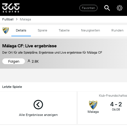
Favoriten
Fußball
Malaga
Details
Spiele
Tabelle
Neuigkeiten
Runden
Málaga CF: Live ergebnisse
Der Ort für alle Spielpläne, Ergebnisse und Live ergebnisse für Málaga CF
Folgen
2.8K
Letzte Spiele
Klub-Freundschaftss
4
-
2
06.08
Malaga
Alle Ergebnisse anzeigen