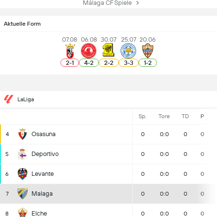
Málaga CF Spiele
Aktuelle Form
07.08
06.08
30.07
25.07
20.06
2
-
1
4
-
2
2
-
2
3
-
3
1
-
2
LaLiga
Sp.
Tore
TD
P
Osasuna
4
0
0:0
0
0
Deportivo
5
0
0:0
0
0
Levante
6
0
0:0
0
0
Malaga
7
0
0:0
0
0
Elche
8
0
0:0
0
0