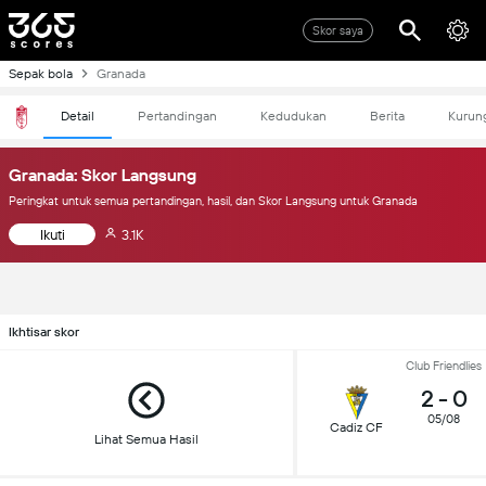
Skor saya
Sepak bola
Granada
Detail
Pertandingan
Kedudukan
Berita
Kurun
Granada: Skor Langsung
Peringkat untuk semua pertandingan, hasil, dan Skor Langsung untuk Granada
Ikuti
3.1K
Ikhtisar skor
Club Friendlies
2
-
0
05/08
Cadiz CF
Lihat Semua Hasil