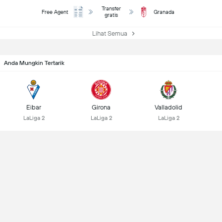
Transfer
Free Agent
Granada
gratis
Lihat Semua
Anda Mungkin Tertarik
Eibar
Girona
Valladolid
LaLiga 2
LaLiga 2
LaLiga 2