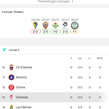
Pertandingan Granada
Formulir Terbaru
05/08
29/07
25/07
22/07
18/07
2
-
0
2
-
0
1
-
0
2
-
0
1
-
1
LaLiga 2
P
GK
+/-
PTS
CD Eldense
10
0
0:0
0
0
Andorra
11
0
0:0
0
0
Girona
12
0
0:0
0
0
Granada
13
0
0:0
0
0
Las Palmas
14
0
0:0
0
0