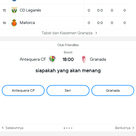
CD Leganés
15
0
0:0
0
0
Mallorca
16
0
0:0
0
0
Tabel dan Klasemen Granada
Club Friendlies
Besok
18:00
Antequera CF
Granada
siapakah yang akan menang
Antequera CF
Seri
Granada
Sebelumnya
Berikutnya