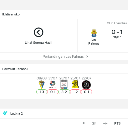
Ikhtisar skor
Club Friendlies
0
-
1
31/07
Las
Lihat Semua Hasil
Palmas
Pertandingan Las Palmas
Formulir Terbaru
08/08
31/07
28/07
25/07
22/07
1
-
3
0
-
1
3
-
2
1
-
2
0
-
1
LaLiga 2
P
GK
+/-
PTS