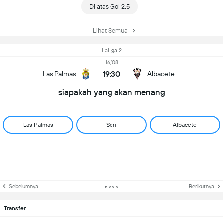
Di atas Gol 2.5
Lihat Semua
LaLiga 2
16/08
19:30
Las Palmas
Albacete
siapakah yang akan menang
Las Palmas
Seri
Albacete
Sebelumnya
Berikutnya
Transfer