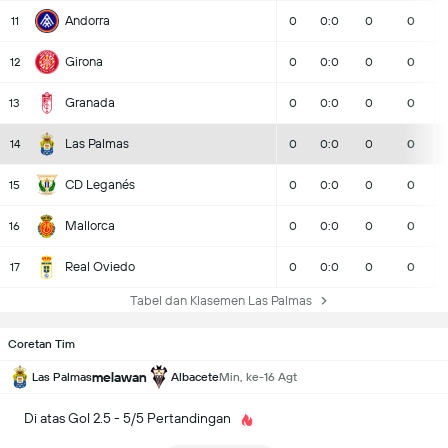
Andorra
11
0
0:0
0
0
Girona
12
0
0:0
0
0
Granada
13
0
0:0
0
0
Las Palmas
14
0
0:0
0
0
CD Leganés
15
0
0:0
0
0
Mallorca
16
0
0:0
0
0
Real Oviedo
17
0
0:0
0
0
Tabel dan Klasemen Las Palmas
Coretan Tim
melawan
Las Palmas
Albacete
Min, ke-16 Agt
Di atas Gol 2.5 - 5/5 Pertandingan