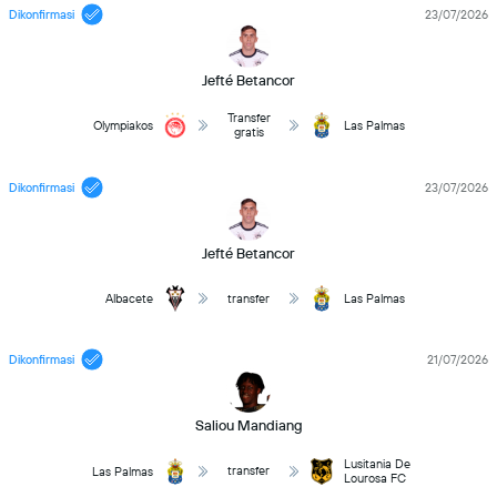
Dikonfirmasi
23/07/2026
Jefté Betancor
Transfer
Olympiakos
Las Palmas
gratis
Dikonfirmasi
23/07/2026
Jefté Betancor
Albacete
transfer
Las Palmas
Dikonfirmasi
21/07/2026
Saliou Mandiang
Lusitania De
transfer
Las Palmas
Lourosa FC