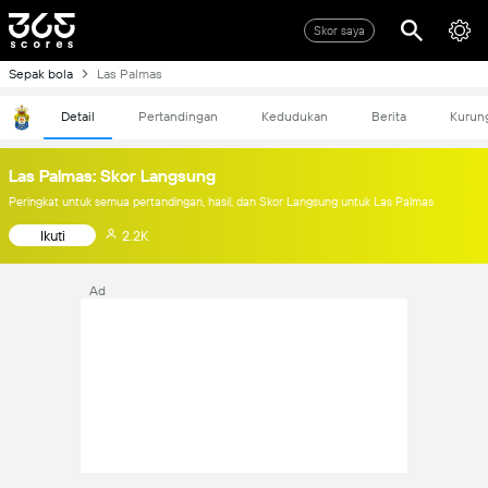
Skor saya
Sepak bola
Las Palmas
Detail
Pertandingan
Kedudukan
Berita
Kurun
Las Palmas: Skor Langsung
Peringkat untuk semua pertandingan, hasil, dan Skor Langsung untuk Las Palmas
Ikuti
2.2K
Ad