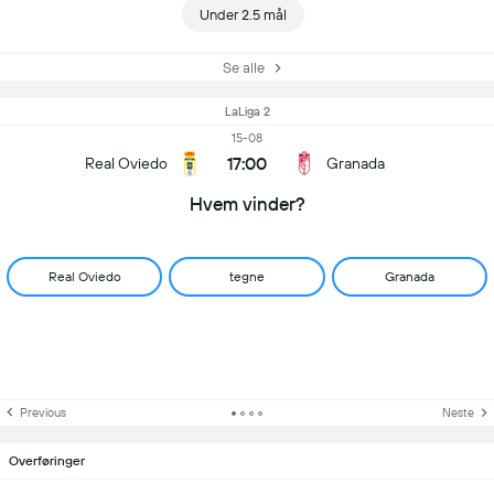
Under 2.5 mål
Se alle
LaLiga 2
15-08
17:00
Real Oviedo
Granada
Hvem vinder?
Real Oviedo
tegne
Granada
Previous
Neste
Overføringer