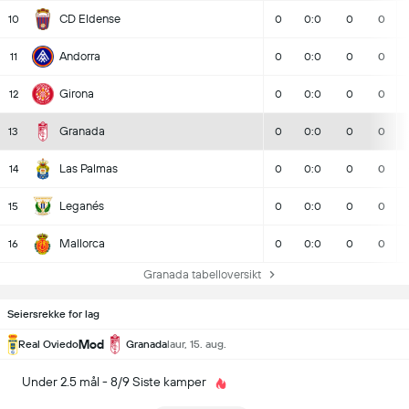
CD Eldense
10
0
0:0
0
0
Andorra
11
0
0:0
0
0
Girona
12
0
0:0
0
0
Granada
13
0
0:0
0
0
Las Palmas
14
0
0:0
0
0
Leganés
15
0
0:0
0
0
Mallorca
16
0
0:0
0
0
Granada tabelloversikt
Seiersrekke for lag
Mod
Real Oviedo
Granada
laur, 15. aug.
Under 2.5 mål - 8/9 Siste kamper