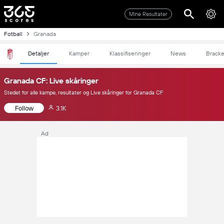
Mine Resultater
Fotball
Granada
Detaljer
Kamper
Klassifiseringer
News
Bracke
Granada CF: Live skåringer
Stedet for alle kampe, resultater og Live skåringer for Granada CF
Follow
3.1K
Ad