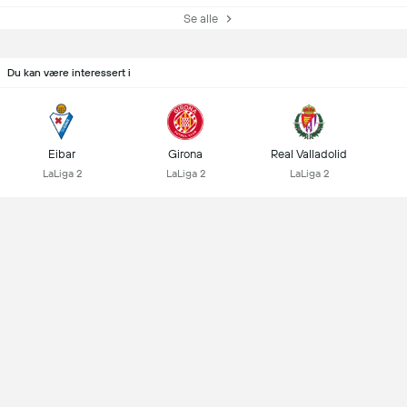
Se alle
Du kan være interessert i
Eibar
Girona
Real Valladolid
LaLiga 2
LaLiga 2
LaLiga 2