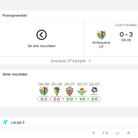
Poengoversikt
Club Friendlies
0
-
3
08-08
Antequera
Se alle resultater
CF
Granada CF Kamper
Siste resultater
08-08
05-08
29-07
25-07
22-07
0
-
3
2
-
0
2
-
0
1
-
0
2
-
0
LaLiga 2
P
F:A
+/-
P