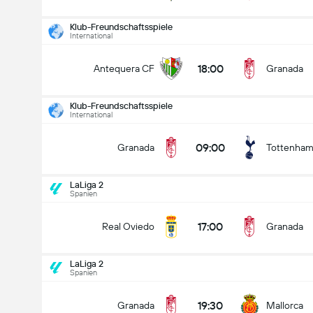
Klub-Freundschaftsspiele
International
18:00
Antequera CF
Granada
Klub-Freundschaftsspiele
International
09:00
Granada
Tottenha
LaLiga 2
Spanien
17:00
Real Oviedo
Granada
LaLiga 2
Spanien
Klub-Freundschaftsspiele
09.08
19:30
Granada
Mallorca
09:00
Granada
Tottenham