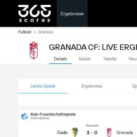
Ergebnisse
Fußball
Granada
GRANADA CF: LIVE ERG
Details
Spiele
Tabelle
Neu
Letzte Spiele
Ergebnisse
Sp
Klub-Freundschaftsspiele
International
Beendet
2
-
0
Cadiz
Granada