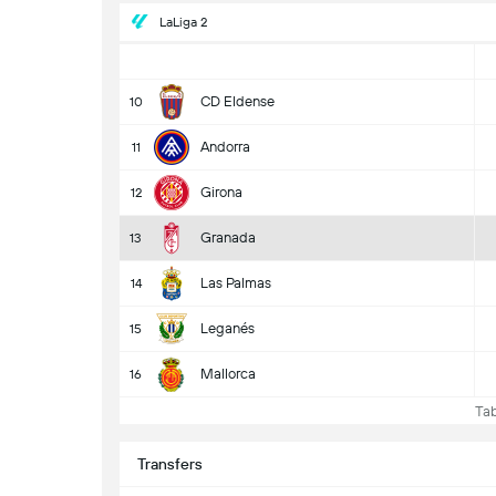
LaLiga 2
CD Eldense
10
Andorra
11
Girona
12
Granada
13
Las Palmas
14
Leganés
15
Mallorca
16
Tabe
Transfers