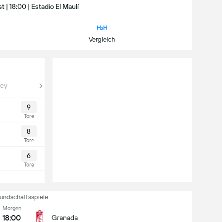
 | 18:00 | Estadio El Maulí
Vergleich
Rey
9
Tore
8
Tore
6
Tore
undschaftsspiele
Morgen
18:00
Granada