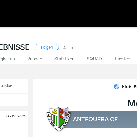
EBNISSE
Folgen
3.1K
igkeiten
Runden
Statistiken
SQUAD
Transfers
ielplan
Klub-F
M
05.08.2026
ANTEQUERA CF