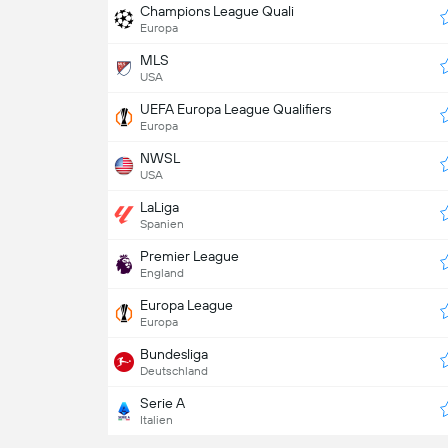
Champions League Quali
Europa
MLS
USA
UEFA Europa League Qualifiers
Europa
NWSL
USA
LaLiga
Spanien
Premier League
England
Europa League
Europa
Bundesliga
Deutschland
Serie A
Italien