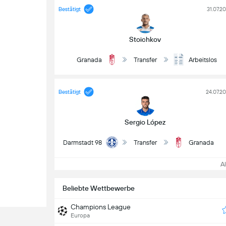
Bestätigt
31.07.2
Stoichkov
Granada
Transfer
Arbeitslos
Bestätigt
24.07.2
Sergio López
Darmstadt 98
Transfer
Granada
All
Beliebte Wettbewerbe
Champions League
Europa