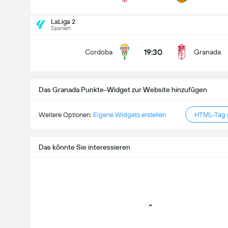
Gesamtanzahl Tore im Spiel (2.5)
LaLiga 2
Spanien
19:30
Cordoba
Granada
Unter
Über
Das Granada Punkte-Widget zur Website hinzufügen
Weitere Optionen:
Eigene Widgets erstellen
HTML-Tag g
Das könnte Sie interessieren