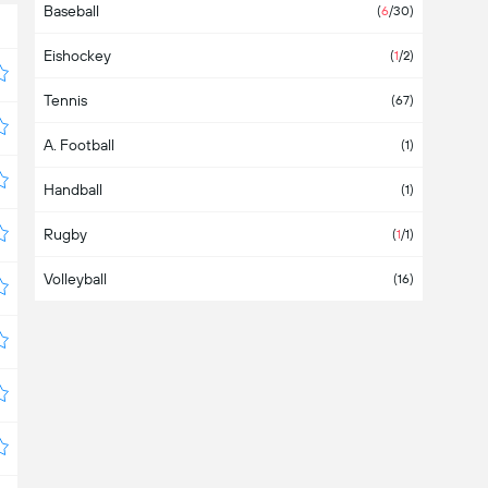
Baseball
Aruba
(
6
/30)
Eishockey
Aserbaidschan
(
1
/2)
Tennis
Asien
(2)
(67)
A. Football
Äthiopien
(1)
Handball
Australien
(1)
Rugby
Bahamas
(
1
/1)
Volleyball
Bahrain
(16)
Bangladesch
Barbados
Belarus
(3)
Belgien
(1)