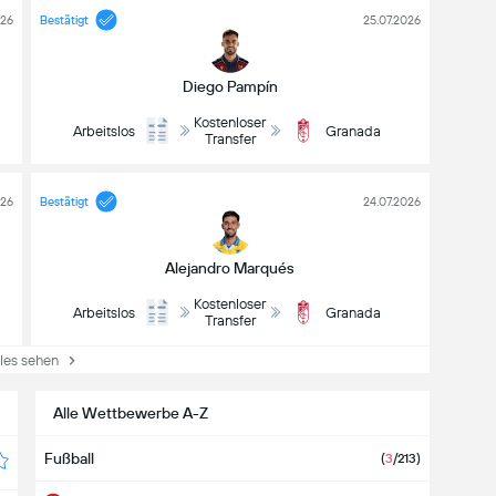
026
Bestätigt
25.07.2026
Diego Pampín
Kostenloser
Arbeitslos
Granada
Transfer
026
Bestätigt
24.07.2026
Alejandro Marqués
Kostenloser
Arbeitslos
Granada
Transfer
es sehen
Alle Wettbewerbe A-Z
Fußball
(
3
/213)