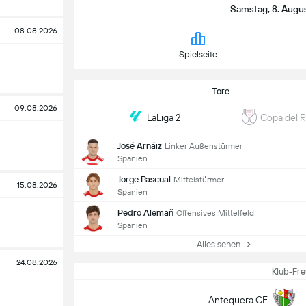
Samstag, 8. August
08.08.2026
Spielseite
Tore
09.08.2026
LaLiga 2
Copa del 
m
José Arnáiz
Linker Außenstürmer
Spanien
Jorge Pascual
Mittelstürmer
15.08.2026
Spanien
Pedro Alemañ
Offensives Mittelfeld
Spanien
Alles sehen
24.08.2026
Klub-Fre
Antequera CF