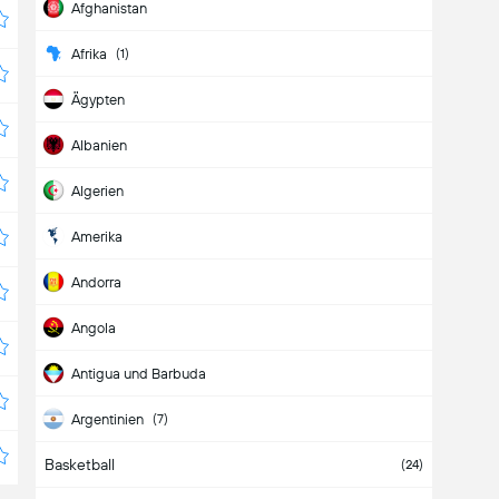
Afghanistan
Afrika
(1)
Ägypten
Albanien
Algerien
Amerika
Andorra
Angola
Antigua und Barbuda
Argentinien
(7)
Basketball
Armenien
(3)
(24)