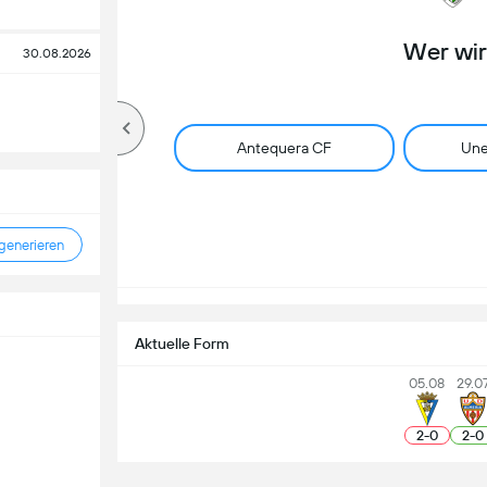
Wer wi
30.08.2026
Antequera CF
Une
enerieren
Aktuelle Form
05.08
29.0
2
-
0
2
-
0