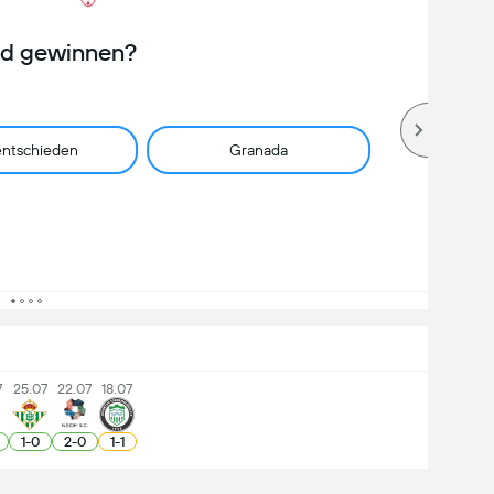
rd gewinnen?
ntschieden
Granada
7
25.07
22.07
18.07
1
-
0
2
-
0
1
-
1