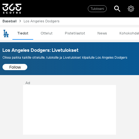
Tulokseni
Baseball
Los Angeles Dodgers
Tiedot
Ottelut
Pistetilastot
News
Kohokohda
Los Angeles Dodgers: Livetulokset
Oikea paikka kaikille otteluille, tuloksille ja Livetulokset kilpailulle Los Angeles Dodgers
Follow
Ad