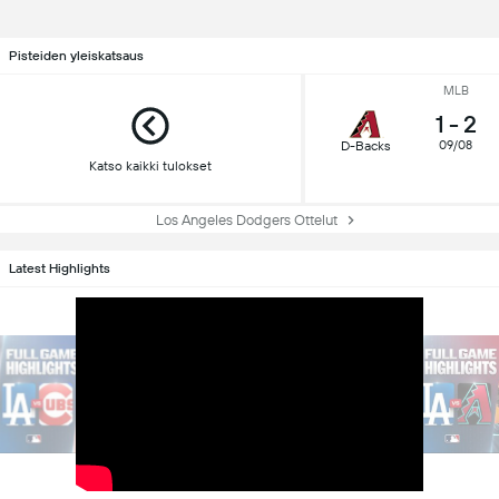
Pisteiden yleiskatsaus
MLB
1
-
2
D-Backs
09/08
Katso kaikki tulokset
Los Angeles Dodgers Ottelut
Latest Highlights