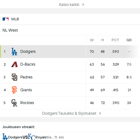
Katso kaikki
MLB
NL West
W
H
PCT
GB
Dodgers
1
70
48
.593
-
D-Backs
2
63
56
.529
7.5
Padres
3
62
57
.521
8.5
Giants
4
49
69
.415
21
Rockies
5
46
72
.390
24
Dodgers Taulukko & Sijoitukset
Joukkueen streakit
VS
Dodgers
Royals
tiis., 11. elo