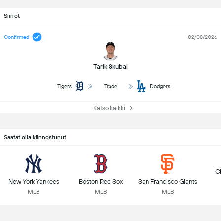
Siirrot
Confirmed
02/08/2026
Tarik Skubal
Tigers
Trade
Dodgers
Katso kaikki
Saatat olla kiinnostunut
C
New York Yankees
Boston Red Sox
San Francisco Giants
MLB
MLB
MLB