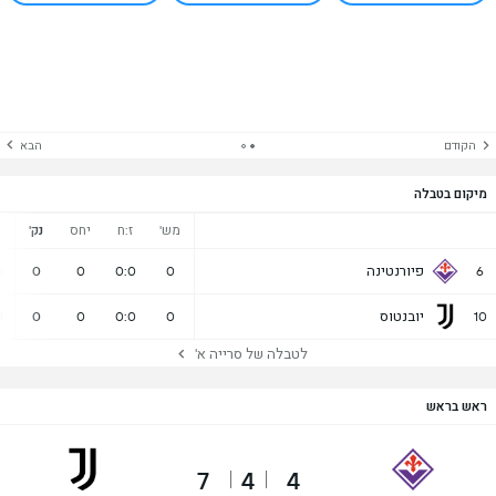
הקודם
הבא
מיקום בטבלה
מש'
ז:ח
יחס
נק'
נ
פיורנטינה
0
0
0
0:0
0
6
יובנטוס
0
0
0
0:0
0
10
לטבלה של סרייה א'
ראש בראש
7
4
4