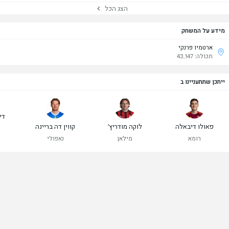
הצג הכל
מידע על המשחק
ארטמיו פרנקי
תכולה: 43,147
ייתכן שתתעניינו ב
די
פאולו דיבאלה
לוקה מודריץ'
קווין דה בריינה
רומא
מילאן
נאפולי