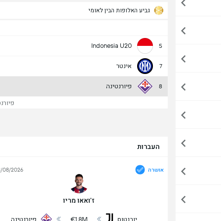
גביע האלופות הבין לאומי
Indonesia U20
5
אינטר
7
פיורנטינה
8
פיורנטי
העברות
אושרה
/08/2026
ז'ואאו מריו
יובנטוס
€1.8M
פיורנטינה