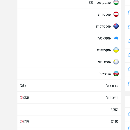
אוזבקיסטן
(2)
אוסטריה
אוסטרליה
אוקיאניה
אוקראינה
אורוגוואי
אזרבייג'ן
כדורסל
איטליה
(25)
בייסבול
איי בהאמה
(
3
/32)
הוקי
איי טורקס וקאיקוס
טניס
איי פארו
(
5
/78)