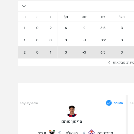
מש'
ז:ח
יחס
נק'
נ
ת
ה
1
0
2
6
2
3:5
3
1
0
0
3
-1
3:2
3
2
0
1
3
-3
6:3
3
נה: טבלאות
03
אושרה
02/08/2026
סיימון סוהם
פיורנטינה
השאלה
ונציה