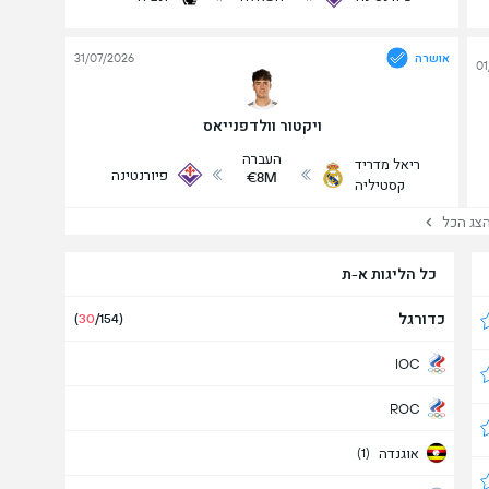
אושרה
31/07/2026
01
ויקטור וולדפנייאס
העברה
ריאל מדריד
פיורנטינה
€8M
קסטיליה
ג הכל
כל הליגות א-ת
כדורגל
(
30
/154)
IOC
ROC
אוגנדה
(1)