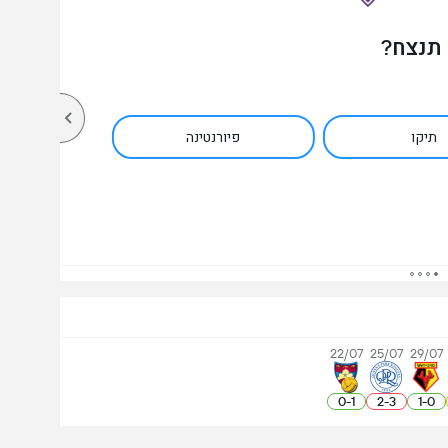
 תנצח?
תיקו
פיורנטינה
22/07
25/07
29/07
0
-
1
2
-
3
1
-
0