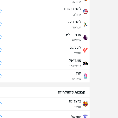
אירופה
ליגת הנשים
ארה"ב
ליגת העל
ישראל
פרמייר ליג
אנגליה
לה ליגה
ספרד
מונדיאל
בינלאומי
יורו
אירופה
קבוצות פופולריות
ברצלונה
ספרד
ישראל