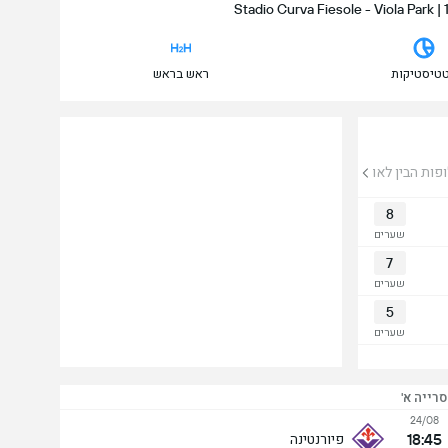
טיסטיקות
ראש בראש
פות הבין לאומי
8
שערים
7
שערים
5
שערים
סרייה א'
24/08
18:45
פיורנטינה