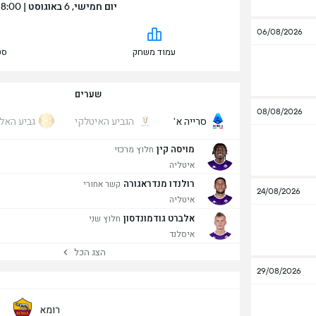
יום חמישי, 6 באוגוסט | 18:00 | Stadio Curva Fiesole - Viola Park
06/08/2026
עמוד משחק
סט
שערים
08/08/2026
סרייה א'
הגביע האיטלקי
גביע האלו
מויסה קין
חלוץ מרכזי
איטליה
רולנדו מנדראגורה
קשר אחורי
24/08/2026
איטליה
אלברט גודמונדסון
חלוץ שני
איסלנד
הצג הכל
29/08/2026
רומא