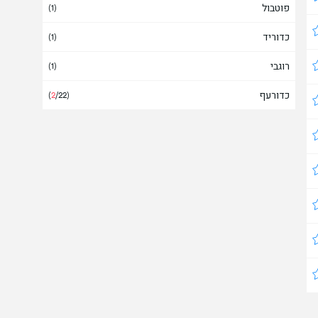
פוטבול
אינדונזיה
(1)
כדוריד
איסלנד
(1)
(
1
/1)
רוגבי
איראן
(1)
כדורעף
אירופה
(
2
/22)
(
11
/37)
אירלנד
אל סלבדור
אלבניה
אלג'יריה
אמירויות
אמריקה
אנגולה