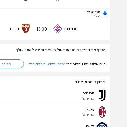
סרייה א'
מעל/מתחת שערים - 90 דק' (2.5)
איטליה
13:00
פיורנטינה
טורינו
מתחת
מעל
הוסף את הווידג'ט תוצאות של ה-פיורנטינה לאתר שלך
ראה אפשרויות נוספות לפי
יצירת ווידג'טים מותאמים
צור תג HTML
ייתכן שתתעניינו ב
יובנטוס
סרייה א'
מילאן
סרייה א'
אינטר