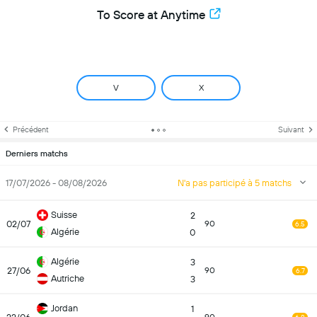
To Score at Anytime
V
X
Précédent
Suivant
Derniers matchs
17/07/2026 - 08/08/2026
N'a pas participé à 5 matchs
Suisse
2
02/07
90
6.5
Algérie
0
Algérie
3
27/06
90
6.7
Autriche
3
Jordan
1