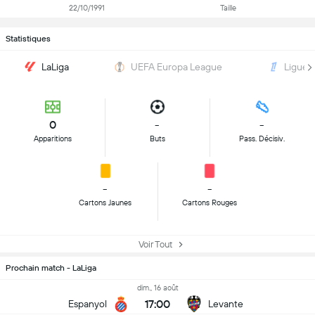
22/10/1991
Taille
Statistiques
LaLiga
UEFA Europa League
Ligue 1
0
-
-
Apparitions
Buts
Pass. Décisiv.
-
-
Cartons Jaunes
Cartons Rouges
Voir Tout
Prochain match - LaLiga
dim., 16 août
17:00
Espanyol
Levante