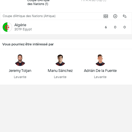
 Coupe d'Afrique 
 FIFA Arab Cup (1) 
des Nations (1) 
Coupe d'Afrique des Nations (Afrique)
Algérie
6
0
0
2019 Egypt
Vous pourriez être intéressé par
Jeremy Toljan
Manu Sánchez
Adrián De la Fuente
Levante
Levante
Levante