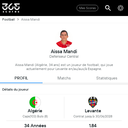
Mes Scores
Football
Aissa Mandi
Aissa Mandi
Defenseur Central
Aissa Mandi (Algérie, 34 ans) est un joueur de football, qui joue
actuellement pour Levante en/au/aux/à Espagne.
PROFIL
Matchs
Statistiques
Détails du joueur
Algérie
Levante
Caps(103) Buts (8)
Contrat jusqu'à 30/06/2028
34 Années
1.84