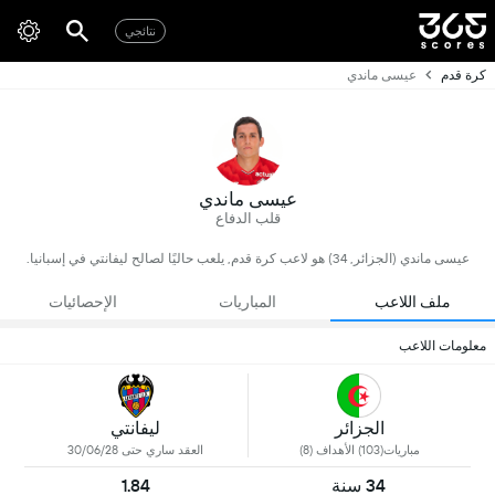
نتائجي
كرة قدم
عيسى ماندي
عيسى ماندي
قلب الدفاع
عيسى ماندي (الجزائر, 34) هو لاعب كرة قدم, يلعب حاليًا لصالح ليفانتي في إسبانيا.
ملف اللاعب
المباريات
الإحصائيات
معلومات اللاعب
الجزائر
ليفانتي
مباريات(103) الأهداف (8)
العقد ساري حتى 30/06/28
34 سنة
1.84