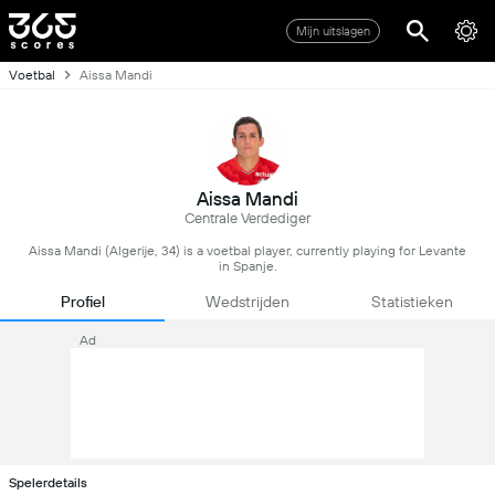
Mijn uitslagen
Voetbal
Aissa Mandi
Aissa Mandi
Centrale Verdediger
Aissa Mandi (Algerije, 34) is a voetbal player, currently playing for Levante
in Spanje.
Profiel
Wedstrijden
Statistieken
Ad
Spelerdetails