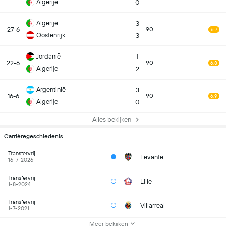
Algerije
0
Algerije
3
27-6
90
6.7
Oostenrijk
3
Jordanië
1
22-6
90
6.8
Algerije
2
Argentinië
3
16-6
90
6.9
Algerije
0
Alles bekijken
Carrièregeschiedenis
Transfervrij
Levante
16-7-2026
Transfervrij
Lille
1-8-2024
Transfervrij
Villarreal
1-7-2021
Meer bekijken