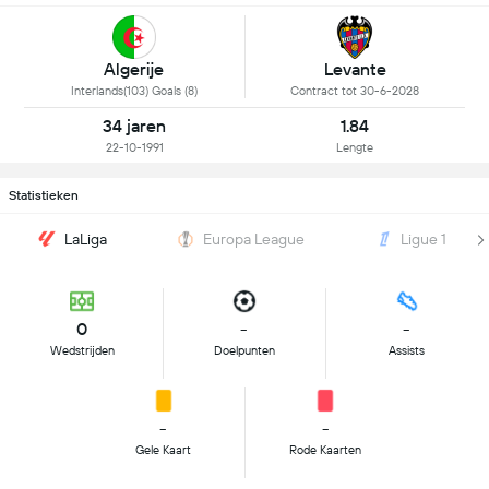
Algerije
Levante
Interlands(103) Goals (8)
Contract tot 30-6-2028
34 jaren
1.84
22-10-1991
Lengte
Statistieken
LaLiga
Europa League
Ligue 1
0
-
-
Wedstrijden
Doelpunten
Assists
-
-
Gele Kaart
Rode Kaarten