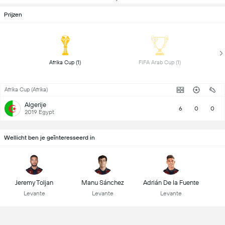
Prijzen
 Afrika Cup (1) 
 FIFA Arab Cup (1) 
Afrika Cup (Afrika)
Algerije
6
0
0
2019 Egypt
Wellicht ben je geïnteresseerd in
Jeremy Toljan
Manu Sánchez
Adrián De la Fuente
Levante
Levante
Levante