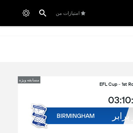
امتیازات من
مسابقه ویژه
EFL Cup - 1st R
03:10
 برابر
BIRMINGHAM