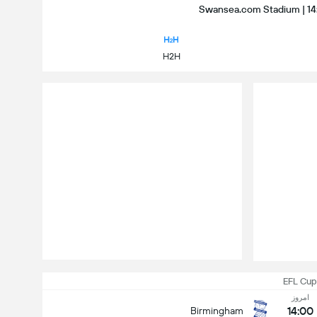
H2H
EFL Cu
امروز
14:00
Birmingham