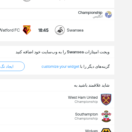
Championship
کل گل های بازی (2.5)
انگلیس
18:45
Watford FC
Swansea
زیر
بالا
ویجت امیتازات Swansea را به وب‌سایت خود اضافه کنید
گزینه‌های دیگر را با
customize your widget
ایجاد تگ HTML
شاید علاقمند باشید به
West Ham United
Championship
Southampton
Championship
Wolves