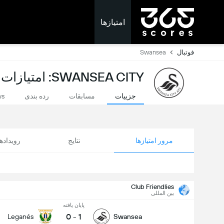
امتیازها
فوتبال
Swansea
SWANSEA CITY: امتیازات لحظه ای
جزییات
مسابقات
رده بندی
ws
مرور امتیازها
نتایج
رویداد
Club Friendlies
بین المللی
پایان یافته
0
-
1
Leganés
Swansea