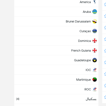
America
Aruba
Brunei Darussalam
Curaçao
Dominica
French Guiana
Guadeloupe
IOC
Martinique
ROC
بسکتبال
Stay Home
(4)