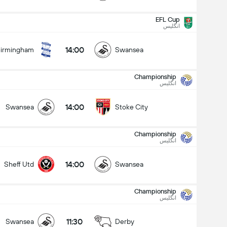
EFL Cup
انگلیس
14:00
irmingham
Swansea
Championship
انگلیس
14:00
Swansea
Stoke City
Championship
انگلیس
14:00
Sheff Utd
Swansea
Championship
انگلیس
Championship
15/08
11:30
Swansea
Derby
14:00
Swansea
Stoke City