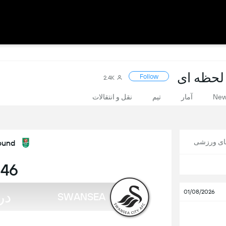
Follow
2.4K
Ne
آمار
تیم
نقل و انتقالات
های ورزشی
ound
:46
در
01/08/2026
SWANSEA