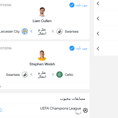
مورد تأیید
/07/2026
Liam Cullen
نقل و
Leicester City
Swansea
انتقال
مورد تأیید
/07/2026
Stephen Welsh
نقل و
Swansea
Celtic
انتقال
دید
مسابقات محبوب
UEFA Champions League
اروپا