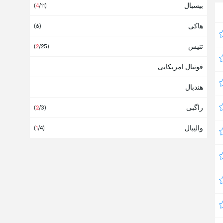
بیسبال
Turks and Caicos Islands
(
4
/11)
هاکی
آذربایجان
(6)
تنیس
آرژانتین
(
2
/25)
(36)
فوتبال امریکایی
آسیا
(2)
هندبال
آفریقا
(1)
راگبی
آفریقای جنوبی
(
2
/3)
(2)
والیبال
آلبانی
(
1
/4)
آلمان
(31)
آمریکای جنوبی
آمریکای شمالی
(2)
آنتیگوا و باربودا