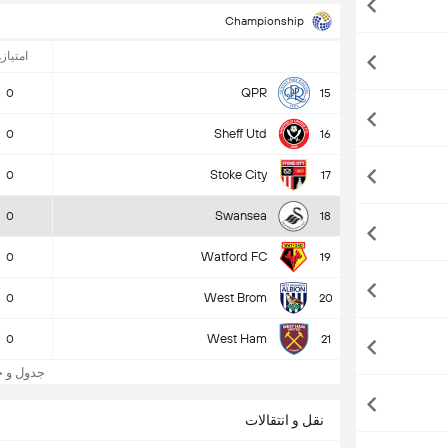
Championship
امتیازه
QPR
0
15
Sheff Utd
0
16
Stoke City
0
17
Swansea
0
18
Watford FC
0
19
West Brom
0
20
West Ham
0
21
جدول و جایگاه 
نقل و انتقالات