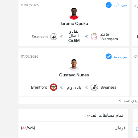
مورد تأیید
23/07/2026
31
Jerome Opoku
نقل و
Zulte
انتقال
Swansea
Waregem
€6.5M
01
مورد تأیید
01/07/2026
Gustavo Nunes
Swansea
پایان وام
Brentford
ن همه
تمام مسابقات الف-ی
فوتبال
(
33
/625)