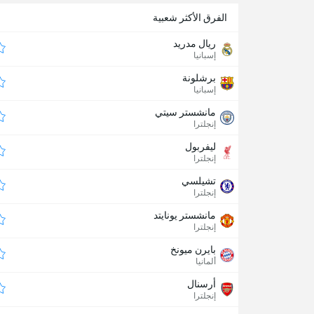
الفرق الأكثر شعبية
ريال مدريد
إسبانيا
برشلونة
إسبانيا
مانشستر سيتي
إنجلترا
ليفربول
إنجلترا
تشيلسي
إنجلترا
مانشستر يونايتد
إنجلترا
بايرن ميونخ
ألمانيا
أرسنال
إنجلترا