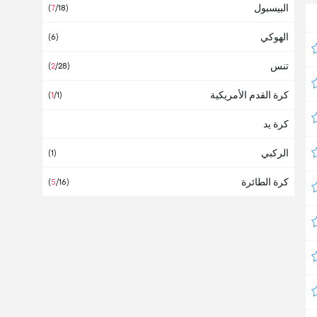
البيسبول
ألمانيا
(
7
/18)
(31)
الهوكي
أمريكا
(6)
تنس
أنتيغوا وبربودا
(
2
/28)
كرة القدم الأمريكية
أنجولا
(
1
/1)
كرة يد
أندورا
الركبي
أوروبا
(1)
(13)
كرة الطائرة
أوروغواي
(
5
/16)
(6)
أوزبكستان
(3)
أوغندا
أوقيانوسيا
أوكرانيا
(7)