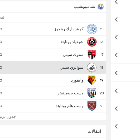
تشامبيونشيب
لع
كوينز بارك رينجرز
0
15
شيفيلد يونايتد
0
16
ستوك سيتي
0
17
سوانزي سيتي
0
18
واتفورد
0
19
وست بروميتش
0
20
وست هام يونايتد
0
21
جدول ترتي
انتقالات