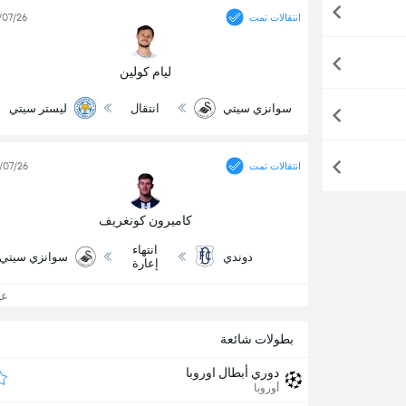
انتقالات تمت
/07/26
ليام كولين
سوانزي سيتي
انتقال
ليستر سيتي
انتقالات تمت
/07/26
كاميرون كونغريف
انتهاء
دوندي
سوانزي سيتي
إعارة
عرض
بطولات شائعة
دوري أبطال اوروبا
أوروبا