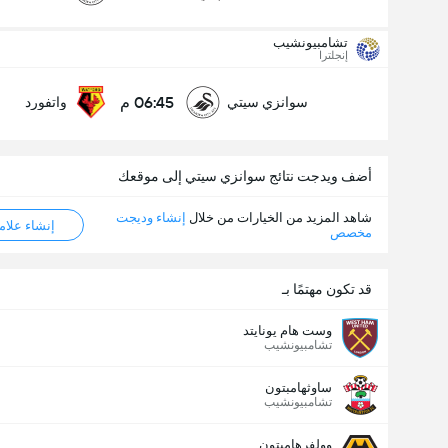
تشامبيونشيب
عدد الاهداف (2.5)
إنجلترا
06:45 م
سوانزي سيتي
واتفورد
أقل
أكثر
أضف ويدجت نتائج سوانزي سيتي إلى موقعك
شاهد المزيد من الخيارات من خلال
إنشاء وديجت
إنشاء علامة ML
مخصص
قد تكون مهتمًا بـ
وست هام يونايتد
تشامبيونشيب
ساوثهامبتون
تشامبيونشيب
وولفرهامبتون