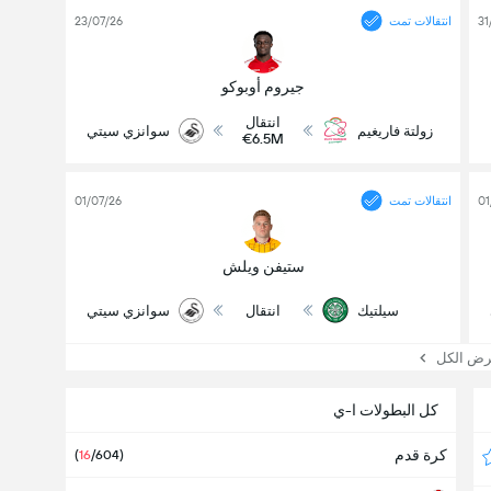
31
انتقالات تمت
23/07/26
جيروم أوبوكو
انتقال
زولتة فاريغيم
سوانزي سيتي
€6.5M
01
انتقالات تمت
01/07/26
ستيفن ويلش
سيلتيك
انتقال
سوانزي سيتي
 الكل
كل البطولات ا-ي
كرة قدم
(
16
/604)