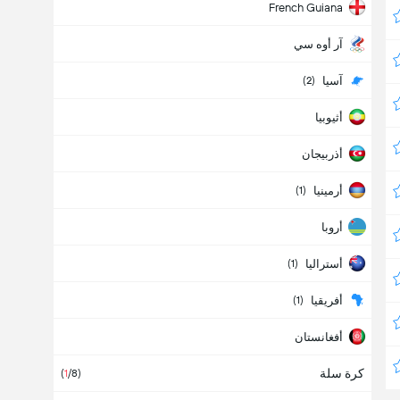
French Guiana
آر أوه سي
آسيا
(2)
أثيوبيا
أذربيجان
أرمينيا
(1)
أروبا
أستراليا
(1)
أفريقيا
(1)
أفغانستان
كرة سلة
ألبانيا
(
1
/8)