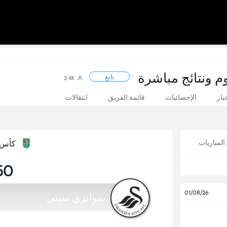
م ونتائج مباشرة
تابع
2.4K
بار
الإحصائيات
قائمة الفريق
انتقالات
لمباريات
كأس ال
:50
01/08/26
سوانزي سيتي