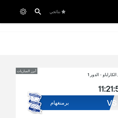
نتائجي
أبرز المباريات
كاراباو - الدور 1
11:21
VS
برمنغهام