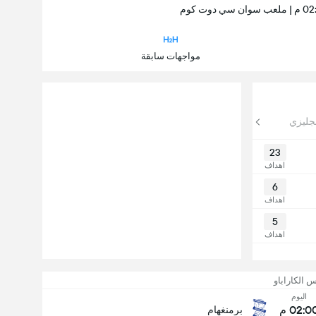
مواجهات سابقة
نجليزي
23
اهداف
6
اهداف
5
اهداف
 الكاراباو
اليوم
02:0 م
برمنغهام