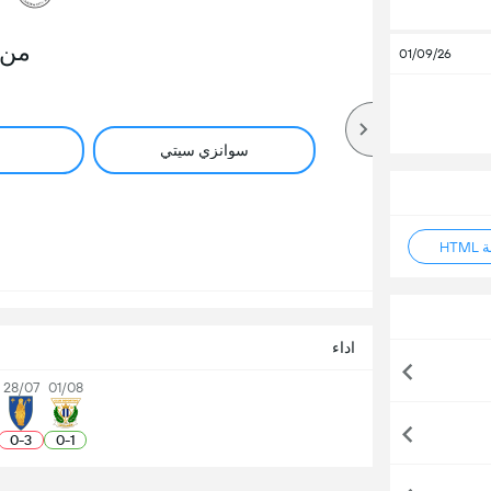
من 
01/09/26
سوانزي سيتي
HT
اداء
28/07
01/08
0
-
3
0
-
1