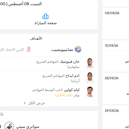
السبت, 08 أغسطس | 02:00 م | ملعب سوان سي دوت كوم
08/08/26
صفحة المباراة
الأهداف
15/08/26
تشامبيونشيب
كاس الاتحاد الإ
ي
جان فيبوتنيك
المهاجم الصريح
سلوفينيا
ادم ايداح
المهاجم الصريح
22/08/26
أيرلندا
ليام كولين
لاعب الوسط المهاجم
د
ويلز
(غادر النادي)
عرض الكل
29/08/26
كأس
ي
0
سوانزي سيتي