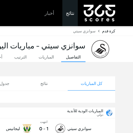
نتائج
أخبار
كرة قدم
سوانزي سيتي
سوانزي سيتي - مباريات اليو
التفاصيل
المباريات
الترتيب
أخ
كل المباريات
نتائج
جدول ا
المباريات الودية للأندية
دولي
انتهت
0
-
1
سوانزي سيتي
ليجانيس