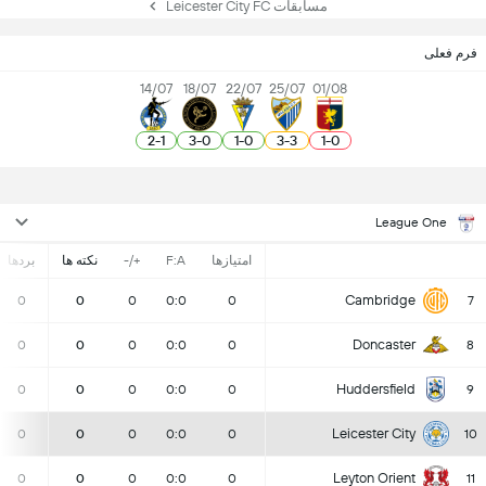
مسابقات Leicester City FC
فرم فعلی
14/07
18/07
22/07
25/07
01/08
2
-
1
3
-
0
1
-
0
3
-
3
1
-
0
League One
امتیازها
F:A
+/-
نکته ها
بردها
Cambridge
0
0
0
0:0
0
7
Doncaster
0
0
0
0:0
0
8
Huddersfield
0
0
0
0:0
0
9
Leicester City
0
0
0
0:0
0
10
Leyton Orient
0
0
0
0:0
0
11