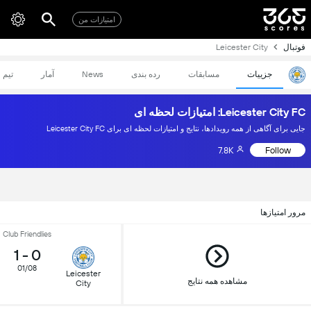
امتیازات من
فوتبال
Leicester City
جزییات
مسابقات
رده بندی
News
آمار
تیم
Leicester City FC: امتیازات لحظه ای
جایی برای آگاهی از همه رویدادها، نتایج و امتیازات لحظه ای برای Leicester City FC
7.8K
Follow
مرور امتیازها
Club Friendlies
1
-
0
01/08
Leicester
مشاهده همه نتایج
City