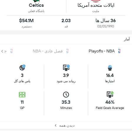
ایالات متحده آمریکا
Celtics
ملیت
باشگاه فعلی
36 سال ها
2.03
$54.1M
02/05/1990
قد
دستمزد
آمار
Playoffs - NBA
فصل عادی - NBA
جمع - 
3
3.9
16.4
امتیازها
ریباند می شود
پاس های گل
11
35.3
46%
GP
Minutes
Field Goals Average
دیدن همه