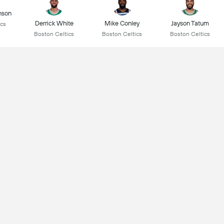
nson
Derrick White
Mike Conley
Jayson Tatum
ics
Boston Celtics
Boston Celtics
Boston Celtics