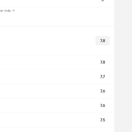
er más
7.8
7.8
7.7
7.6
7.6
7.5