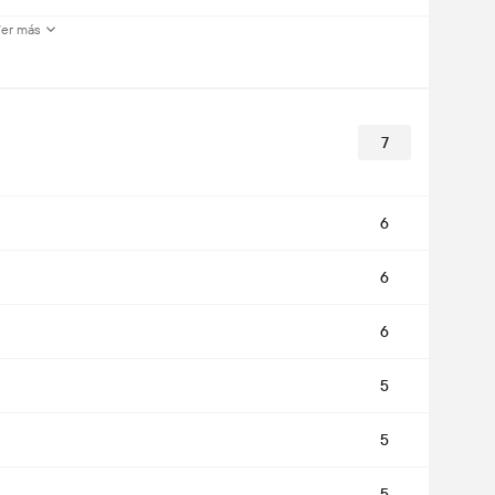
er más
7
6
6
6
5
5
5