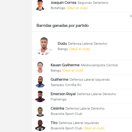
Joaquin Correa
Segundo Delantero
Botafogo
(Dejó el club)
V
Barridas ganadas por partido
Dudu
Defensa Lateral Derecho
Bangu
(Dejó el club)
Kauan Guilherme
Mediocampista Central
Bangu
(Dejó el club)
Guilherme
Defensa Lateral Izquierdo
Sampaio Corrêa-RJ
Emerson Royal
Defensa Lateral Derecho
Flamengo
Cesinha
Defensa Lateral Derecho
Boavista Sport Club
Tito
Defensa Lateral Izquierdo
Boavista Sport Club
(Dejó el club)