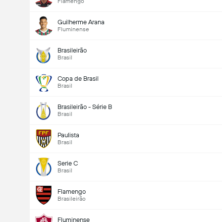
Flamengo
Guilherme Arana
Fluminense
Brasileirão
Brasil
Copa de Brasil
Brasil
Brasileirão - Série B
Brasil
Paulista
Brasil
Serie C
Brasil
Flamengo
Brasileirão
Fluminense