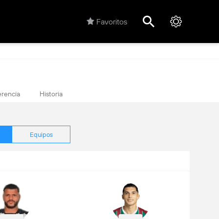
Favoritos
erencia
Historia
Equipos