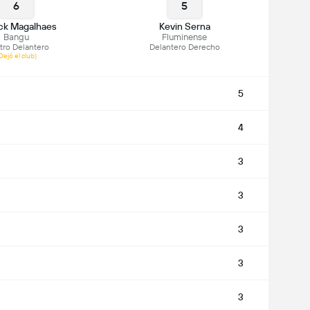
6
5
ck Magalhaes
Kevin Serna
Bangu
Fluminense
tro Delantero
Delantero Derecho
Dejó el club)
5
4
3
3
3
3
3