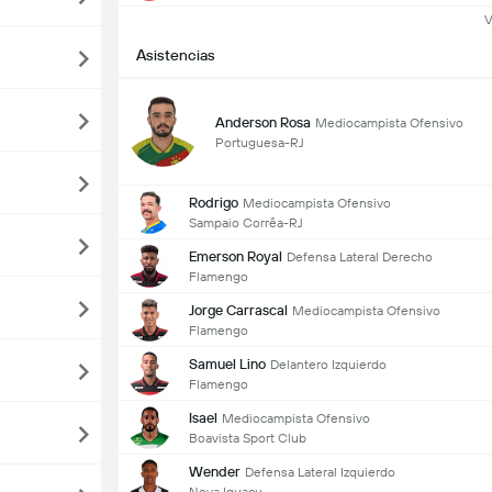
V
Asistencias
Anderson Rosa
Mediocampista Ofensivo
Portuguesa-RJ
Rodrigo
Mediocampista Ofensivo
Sampaio Corrêa-RJ
Emerson Royal
Defensa Lateral Derecho
Flamengo
Jorge Carrascal
Mediocampista Ofensivo
Flamengo
Samuel Lino
Delantero Izquierdo
Flamengo
Isael
Mediocampista Ofensivo
Boavista Sport Club
Wender
Defensa Lateral Izquierdo
Nova Iguaçu