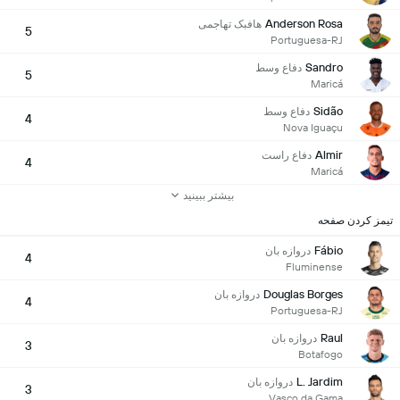
Anderson Rosa
هافبک تهاجمی
5
Portuguesa-RJ
Sandro
دفاع وسط
5
Maricá
Sidão
دفاع وسط
4
Nova Iguaçu
Almir
دفاع راست
4
Maricá
بیشتر ببینید
تیمز کردن صفحه
Fábio
دروازه بان
4
Fluminense
Douglas Borges
دروازه بان
4
Portuguesa-RJ
Raul
دروازه بان
3
Botafogo
L. Jardim
دروازه بان
3
Vasco da Gama