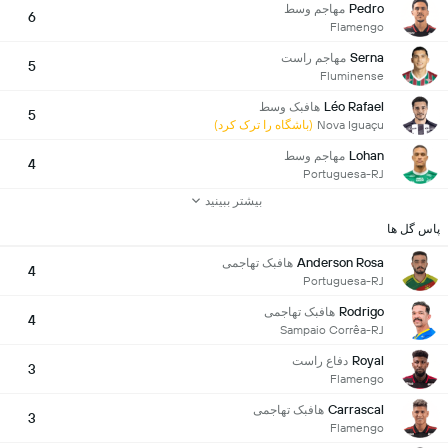
Pedro
مهاجم وسط
6
Flamengo
Serna
مهاجم راست
5
Fluminense
Léo Rafael
هافبک وسط
5
Nova Iguaçu
(باشگاه را ترک کرد)
Lohan
مهاجم وسط
4
Portuguesa-RJ
بیشتر ببینید
پاس گل ها
Anderson Rosa
هافبک تهاجمی
4
Portuguesa-RJ
Rodrigo
هافبک تهاجمی
4
Sampaio Corrêa-RJ
Royal
دفاع راست
3
Flamengo
Carrascal
هافبک تهاجمی
3
Flamengo