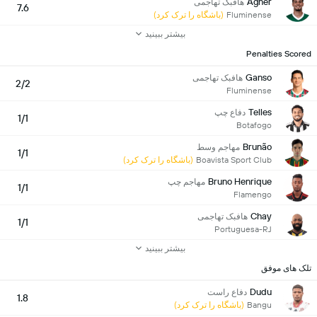
Agner
هافبک تهاجمی
7.6
Fluminense
(باشگاه را ترک کرد)
بیشتر ببینید
Penalties Scored
Ganso
هافبک تهاجمی
2/2
Fluminense
Telles
دفاع چپ
1/1
Botafogo
Brunão
مهاجم وسط
1/1
Boavista Sport Club
(باشگاه را ترک کرد)
Bruno Henrique
مهاجم چپ
1/1
Flamengo
Chay
هافبک تهاجمی
1/1
Portuguesa-RJ
بیشتر ببینید
تلک های موفق
Dudu
دفاع راست
1.8
Bangu
(باشگاه را ترک کرد)