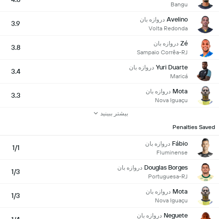
Bangu
Avelino
دروازه بان
3.9
Volta Redonda
Zé
دروازه بان
3.8
Sampaio Corrêa-RJ
Yuri Duarte
دروازه بان
3.4
Maricá
Mota
دروازه بان
3.3
Nova Iguaçu
بیشتر ببینید
Penalties Saved
Fábio
دروازه بان
1/1
Fluminense
Douglas Borges
دروازه بان
1/3
Portuguesa-RJ
Mota
دروازه بان
1/3
Nova Iguaçu
Neguete
دروازه بان