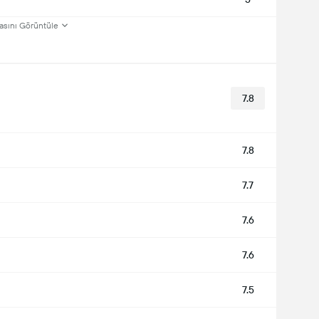
asını Görüntüle
7.8
7.8
7.7
7.6
7.6
7.5