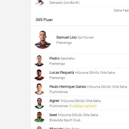
Sampaio Corrêa-RJ
Daha Fazl
365 Puan
Samuel Lino
Sol Forvet
Flamengo
Pedro
Santrafor
Flamengo
Lucas Paquetá
Hücuma Dönük Orta Saha
Flamengo
Paulo Henrique Ganso
Hücuma Dönük Orta Saha
Fluminense
Agner
Hücuma Dönük Orta Saha
Fluminense
(Kulüpten ayrılan)
Isael
Hücuma Dönük Orta Saha
Boavista Sport Club
Marcelo
Orta Saha