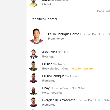
Maricá
Daha Fazl
Penalties Scored
Paulo Henrique Ganso
Hücuma Dönük Orta S
Fluminense
Alex Telles
Sol Bek
Botafogo
Brunão
Santrafor
Boavista Sport Club
(Kulüpten ayrılan)
Bruno Henrique
Sol Forvet
Flamengo
Chay
Hücuma Dönük Orta Saha
Portuguesa-RJ
Giorgian de Arrascaeta
Hücuma Dönük Orta Sah
Flamengo