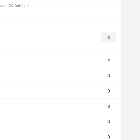
asını Görüntüle
4
4
3
3
3
3
3