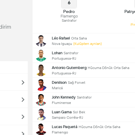
6
Pedro
Patry
Flamengo
Santrafor
(Ku
ldirim
Léo Rafael
Orta Saha
Nova Iguaçu
(Kulüpten ayrılan)
Lohan
Santrafor
Portuguesa-RJ
Antonio Gutemberg
Hücuma Dönük Orta Saha
Portuguesa-RJ
Denilson
Sağ Forvet
Maricá
John Kennedy
Santrafor
Fluminense
Luan Gama
Sol Bek
Sampaio Corrêa-RJ
Lucas Paquetá
Hücuma Dönük Orta Saha
Flamengo