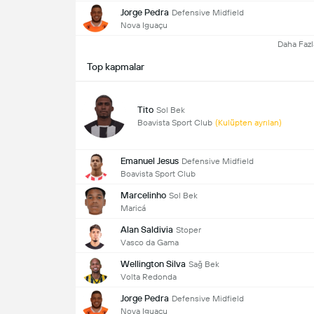
Jorge Pedra
Defensive Midfield
Nova Iguaçu
Daha Fazl
Top kapmalar
Tito
Sol Bek
Boavista Sport Club
(Kulüpten ayrılan)
Emanuel Jesus
Defensive Midfield
Boavista Sport Club
Marcelinho
Sol Bek
Maricá
Alan Saldivia
Stoper
Vasco da Gama
Wellington Silva
Sağ Bek
Volta Redonda
Jorge Pedra
Defensive Midfield
Nova Iguaçu