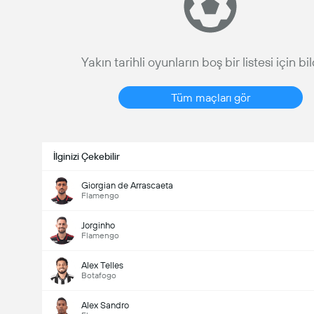
Yakın tarihli oyunların boş bir listesi için bi
Tüm maçları gör
İlginizi Çekebilir
Giorgian de Arrascaeta
Flamengo
Jorginho
Flamengo
Alex Telles
Botafogo
Alex Sandro