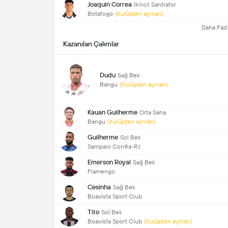
Joaquin Correa
İkincil Santrafor
Botafogo
(Kulüpten ayrılan)
Daha Fazl
Kazanılan Çalımlar
Dudu
Sağ Bek
Bangu
(Kulüpten ayrılan)
Kauan Guilherme
Orta Saha
Bangu
(Kulüpten ayrılan)
Guilherme
Sol Bek
Sampaio Corrêa-RJ
Emerson Royal
Sağ Bek
Flamengo
Cesinha
Sağ Bek
Boavista Sport Club
Tito
Sol Bek
Boavista Sport Club
(Kulüpten ayrılan)