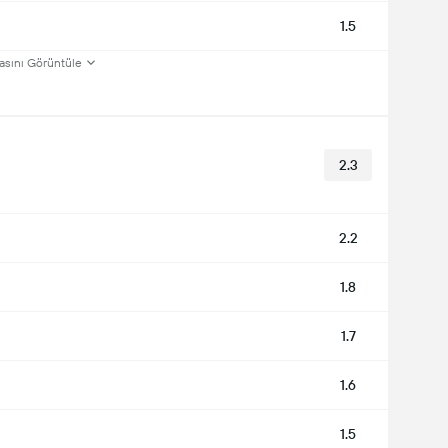
1.5
asını Görüntüle
2.3
2.2
1.8
1.7
1.6
1.5