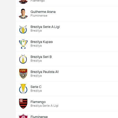
Flamengo
Guilherme Arana
Fluminense
Brezilya Serie A Ligi
Brezilya
Brezilya Kupası
Brezilya
Brezilya Seri B
Brezilya
Brezilya Paulista A1
Brezilya
Serie C
Brezilya
Flamengo
Brezilya Serie A Ligi
Fluminense