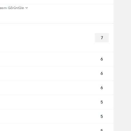
asını Görüntüle
7
6
6
6
5
5
5