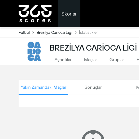
Skorlar
Futbol
Brezilya Carioca Ligi
İstatistikler
BREZILYA CARIOCA LIGI 
Ayrıntılar
Maçlar
Gruplar
H
Yakın Zamandaki Maçlar
Sonuçlar
M