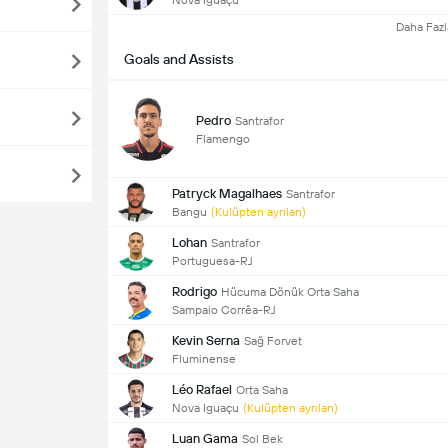
Daha Fazl
Goals and Assists
Pedro
Santrafor
Flamengo
Patryck Magalhaes
Santrafor
Bangu
(Kulüpten ayrılan)
Lohan
Santrafor
Portuguesa-RJ
Rodrigo
Hücuma Dönük Orta Saha
Sampaio Corrêa-RJ
Kevin Serna
Sağ Forvet
Fluminense
Léo Rafael
Orta Saha
Nova Iguaçu
(Kulüpten ayrılan)
Luan Gama
Sol Bek