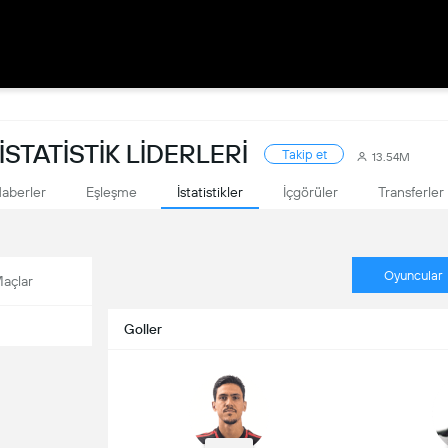
İSTATISTIK LIDERLERI
Takip et
13.54M
aberler
Eşleşme
İstatistikler
İçgörüler
Transferler
Oyuncular
açlar
Goller