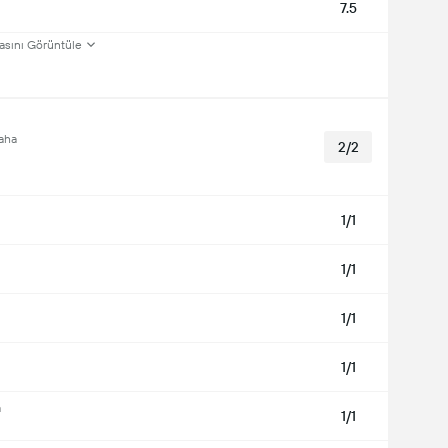
7.5
asını Görüntüle
aha
2/2
1/1
1/1
1/1
1/1
a
1/1