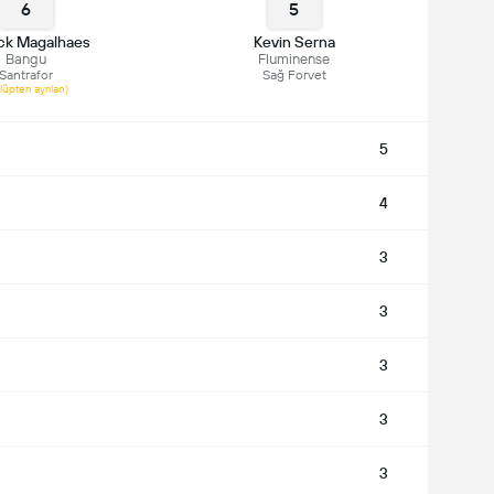
6
5
ck Magalhaes
Kevin Serna
Bangu
Fluminense
Santrafor
Sağ Forvet
lüpten ayrılan)
5
4
3
3
3
3
3