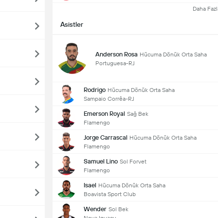
Daha Fazl
Asistler
Anderson Rosa
Hücuma Dönük Orta Saha
Portuguesa-RJ
Rodrigo
Hücuma Dönük Orta Saha
Sampaio Corrêa-RJ
Emerson Royal
Sağ Bek
Flamengo
Jorge Carrascal
Hücuma Dönük Orta Saha
Flamengo
Samuel Lino
Sol Forvet
Flamengo
Isael
Hücuma Dönük Orta Saha
Boavista Sport Club
Wender
Sol Bek
Nova Iguaçu