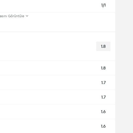
1/1
asını Görüntüle
1.8
1.8
1.7
1.7
1.6
1.6