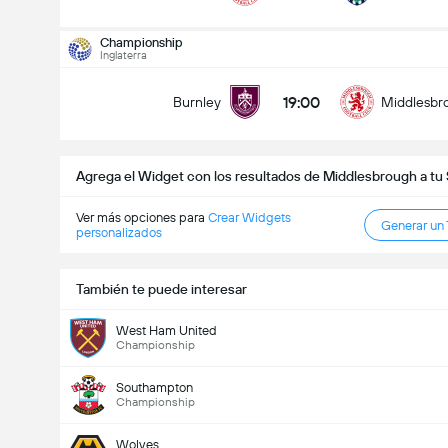
Goles en el partido (2.5)
Championship
Inglaterra
19:00
Burnley
Middlesbr
Menos de
Más de
Agrega el Widget con los resultados de Middlesbrough a tu
Ver más opciones para
Crear Widgets
Generar un
personalizados
También te puede interesar
West Ham United
Championship
Southampton
Championship
Wolves