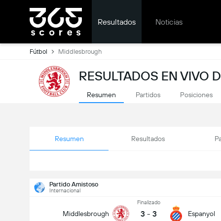
Resultados
Noticias
Fútbol
Middlesbrough
RESULTADOS EN VIVO 
Resumen
Partidos
Posiciones
Resumen
Resultados
Pa
Partido Amistoso
Internacional
Finalizado
3
-
3
Middlesbrough
Espanyol