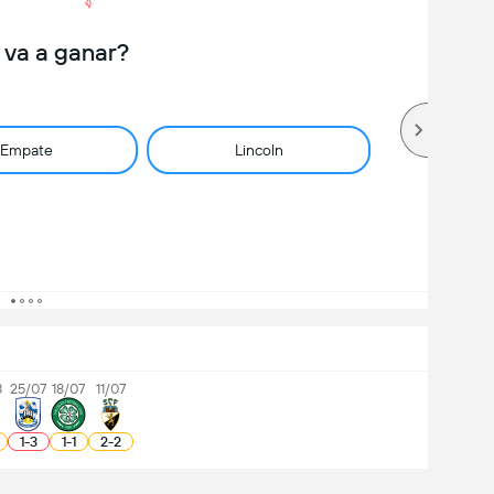
 va a ganar?
Empate
Lincoln
8
25/07
18/07
11/07
1
-
3
1
-
1
2
-
2