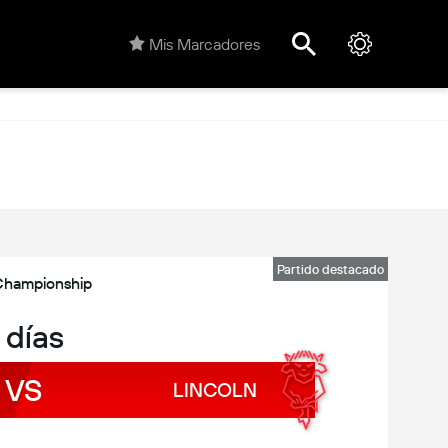
Mis Marcadores
Partido destacado
Championship
 días
VS
LINCOLN