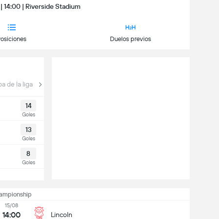
| 14:00 | Riverside Stadium
osiciones
Duelos previos
a de la liga
14
Goles
13
Goles
8
Goles
ampionship
15/08
14:00
Lincoln