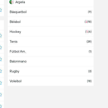
Argelia
Básquetbol
Argentina
(38)
(9)
Béisbol
Armenia
(1)
(
2
/18)
Hockey
Aruba
(
5
/6)
Tenis
Asia
(2)
(28)
Fútbol Am.
Australia
(1)
(1)
Balonmano
Austria
(6)
Rugby
Azerbaiyán
(2)
Voleibol
Bahamas
(18)
Bahrein
Bangladesh