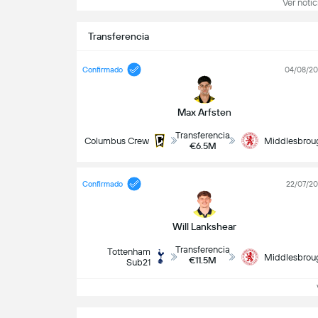
Ver notici
Transferencia
Confirmado
04/08/2
Max Arfsten
Transferencia
Columbus Crew
Middlesbrou
€6.5M
Confirmado
22/07/2
Will Lankshear
Transferencia
Tottenham
Middlesbrou
€11.5M
Sub21
V