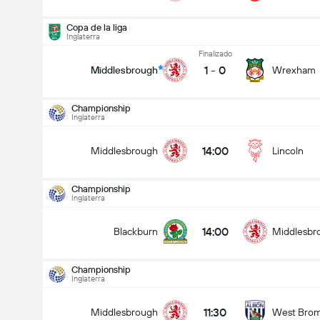
Copa de la liga
Inglaterra
Finalizado
1
-
0
Middlesbrough
Wrexham
Championship
Inglaterra
14:00
Middlesbrough
Lincoln
Championship
Inglaterra
14:00
Blackburn
Middlesbr
Championship
Inglaterra
Championship
22/08
11:30
Middlesbrough
West Bro
14:00
Blackburn
Middlesbrough