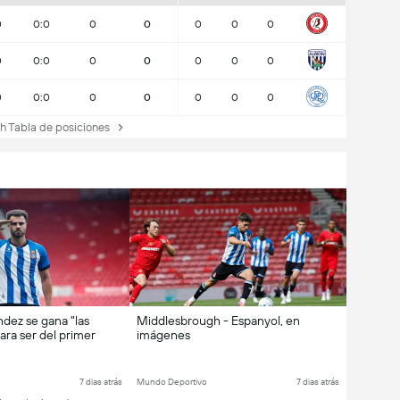
0
0:0
0
0
0
0
0
0
0:0
0
0
0
0
0
0
0:0
0
0
0
0
0
Tabla de posiciones
dez se gana "las
Middlesbrough - Espanyol, en
ara ser del primer
imágenes
7 dias atrás
Mundo Deportivo
7 dias atrás