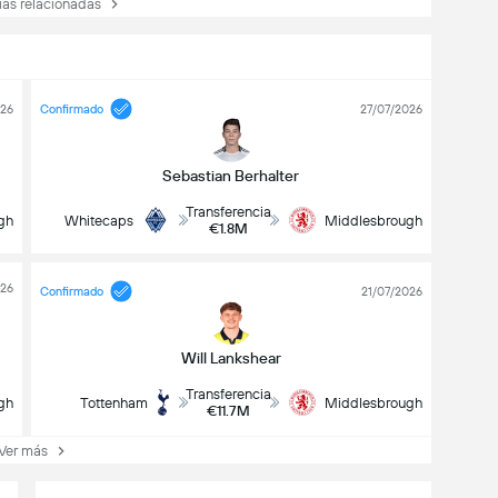
as relacionadas
026
Confirmado
27/07/2026
Sebastian Berhalter
Transferencia
gh
Whitecaps
Middlesbrough
€1.8M
026
Confirmado
21/07/2026
Will Lankshear
Transferencia
gh
Tottenham
Middlesbrough
€11.7M
er más