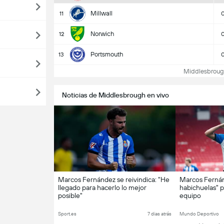
Millwall
11
Norwich
12
Portsmouth
13
Middlesbrough 
Noticias de Middlesbrough en vivo
Marcos Fernández se reivindica: "He
Marcos Fernán
llegado para hacerlo lo mejor
habichuelas" p
posible"
equipo
Sport.es
7 dias atrás
Mundo Deportivo