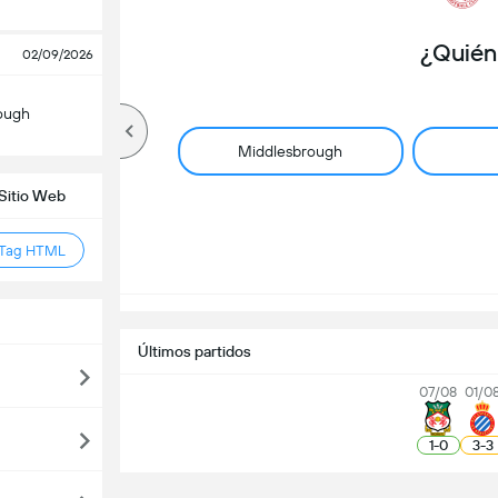
¿Quién
02/09/2026
ough
Middlesbrough
 Sitio Web
 Tag HTML
Últimos partidos
07/08
01/0
1
-
0
3
-
3