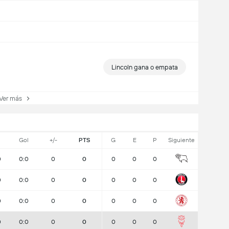
Lincoln gana o empata
er más
Gol
+/-
PTS
G
E
P
Siguiente
0
0:0
0
0
0
0
0
0
0:0
0
0
0
0
0
0
0:0
0
0
0
0
0
0
0:0
0
0
0
0
0