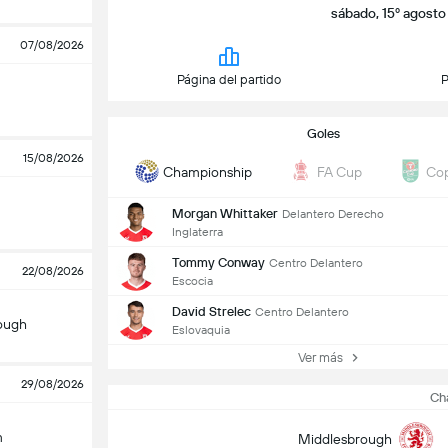
sábado, 15º agosto 
07/08/2026
Página del partido
P
Goles
15/08/2026
Championship
FA Cup
Cop
Morgan Whittaker
Delantero Derecho
Inglaterra
Tommy Conway
Centro Delantero
22/08/2026
Escocia
David Strelec
Centro Delantero
ough
Eslovaquia
Ver más
29/08/2026
Ch
m
Middlesbrough