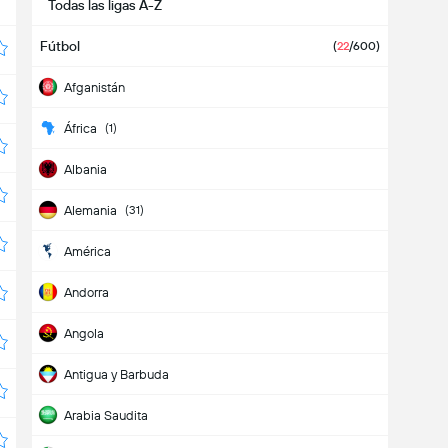
Todas las ligas A-Z
Fútbol
(
22
/600)
Afganistán
África
(1)
Albania
Alemania
(31)
América
Andorra
Angola
Antigua y Barbuda
Arabia Saudita