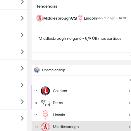
Tendencias
VS
Middlesbrough
Lincoln
sáb, 15º ago - 14:00
Middlesbrough no ganó - 8/9 Últimos partidos
V
Championship
J
Charlton
7
Derby
8
Lincoln
9
Middlesbrough
10