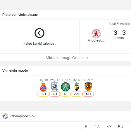
Pisteiden yleiskatsaus
Club Friendlies
3
-
3
01/08
Middlesbrough
Katso kaikki tulokset
Middlesbrough Ottelut
Viimeisin muoto
01/08
25/07
18/07
11/07
23/05
3
-
3
1
-
3
1
-
1
2
-
2
1
-
0
Championship
P
F:A
+/-
Pts