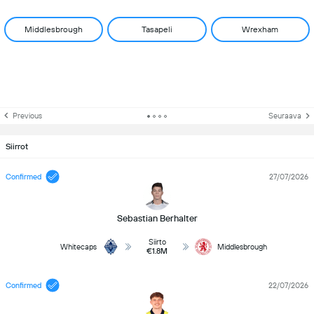
Middlesbrough
Tasapeli
Wrexham
Previous
Seuraava
Siirrot
Confirmed
27/07/2026
Sebastian Berhalter
Siirto
Whitecaps
Middlesbrough
€1.8M
Confirmed
22/07/2026