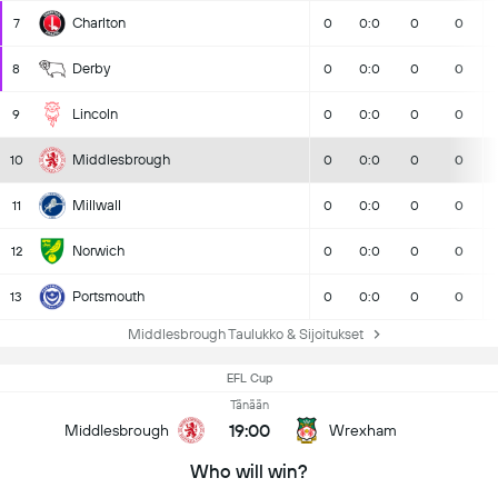
Charlton
7
0
0:0
0
0
Derby
8
0
0:0
0
0
Lincoln
9
0
0:0
0
0
Middlesbrough
10
0
0:0
0
0
Millwall
11
0
0:0
0
0
Norwich
12
0
0:0
0
0
Portsmouth
13
0
0:0
0
0
Middlesbrough Taulukko & Sijoitukset
EFL Cup
Tänään
19:00
Middlesbrough
Wrexham
Who will win?