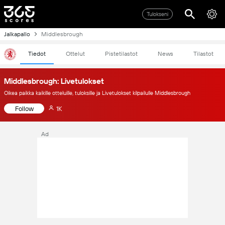
Tulokseni
Jalkapallo
Middlesbrough
Tiedot
Ottelut
Pistetilastot
News
Tilastot
Middlesbrough: Livetulokset
Oikea paikka kaikille otteluille, tuloksille ja Livetulokset kilpailulle Middlesbrough
Follow
1K
Ad