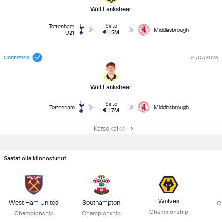
Will Lankshear
Siirto
Tottenham
Middlesbrough
€11.5M
U21
Confirmed
21/07/2026
Will Lankshear
Siirto
Tottenham
Middlesbrough
€11.7M
Katso kaikki
Saatat olla kiinnostunut
Wolves
West Ham United
Southampton
C
Championship
Championship
Championship