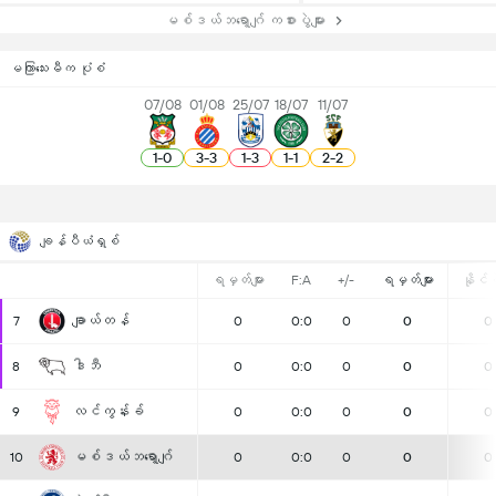
မစ်ဒယ်ဘရော့ဂျ် ကစားပွဲများ
မကြာသေးမီက ပုံစံ
07/08
01/08
25/07
18/07
11/07
1
-
0
3
-
3
1
-
3
1
-
1
2
-
2
ချန်ပီယံရှစ်
ရမှတ်များ
F:A
+/-
ရမှတ်များ
နိုင်ပွ
ချာယ်တန်
7
0
0:0
0
0
0
ဒါဘီ
8
0
0:0
0
0
0
လင်ကွန်းခ်
9
0
0:0
0
0
0
မစ်ဒယ်ဘရော့ဂျ်
10
0
0:0
0
0
0