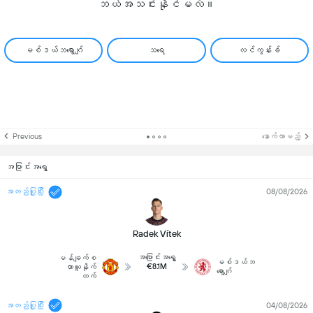
ဘယ်အသင်းနိုင်မလဲ။
မစ်ဒယ်ဘရော့ဂျ်
သရေ
လင်ကွန်းခ်
Previous
နောက်လာမည့်
အပြာင်းအရွေ့
အတည်ပြုပြီး
08/08/2026
Radek Vítek
အပြောင်းအရွှေ့
မန်ချက်စ
မစ်ဒယ်ဘ
€8.1M
တာယူနိုက်
ရော့ဂျ်
တက်
အတည်ပြုပြီး
04/08/2026