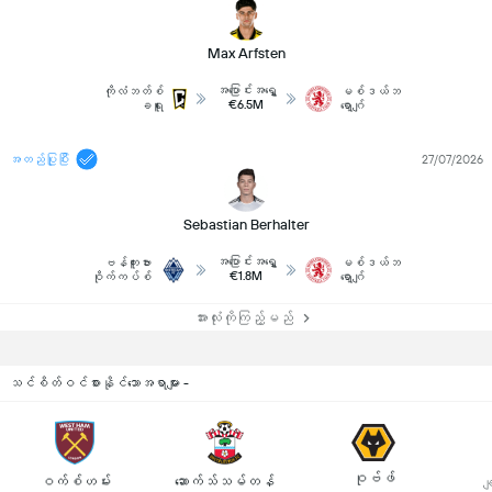
Max Arfsten
အပြောင်းအရွှေ့
ကိုလံဘတ်စ်
မစ်ဒယ်ဘ
€6.5M
ခရူး
ရော့ဂျ်
အတည်ပြုပြီး
27/07/2026
Sebastian Berhalter
အပြောင်းအရွှေ့
ဗန်ကူးဗား
မစ်ဒယ်ဘ
€1.8M
ဝိုက်ကပ်စ်
ရော့ဂျ်
အားလုံးကိုကြည့်မည်
သင်စိတ်ဝင်စားနိုင်သောအရာများ -
ဝုဗ်ဖ်
ဝက်စ်ဟမ်း
ဆောက်သ်သမ်တန်
ခ