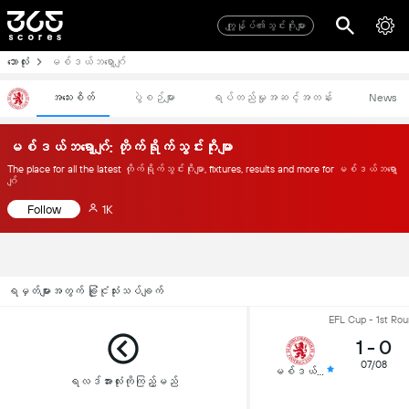
ကျွုန်ုပ်၏သွင်းဂိုးများ
ဘောလုံး
မစ်ဒယ်ဘရော့ဂျ်
အသေးစိတ်
ပွဲစဉ်များ
ရပ်တည်မှုအဆင့်အတန်း
News
မစ်ဒယ်ဘရော့ဂျ်: တိုက်ရိုက်သွင်းဂိုးမျာ
The place for all the latest တိုက်ရိုက်သွင်းဂိုးမျာ, fixtures, results and more for မစ်ဒယ်ဘရော့
ဂျ်
Follow
1K
ရမှတ်များအတွက် ခြုံငုံသုံးသပ်ချက်
EFL Cup - 1st Ro
1
-
0
07/08
မစ်ဒယ်ဘရော့ဂျ်
ရလဒ်အားလုံးကိုကြည့်မည်