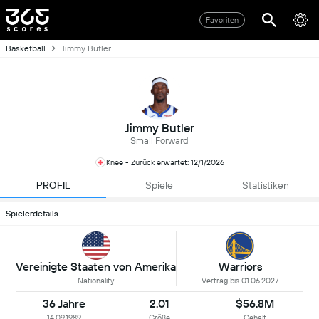
Favoriten
Basketball
Jimmy Butler
Jimmy Butler
Small Forward
Knee - Zurück erwartet: 12/1/2026
PROFIL
Spiele
Statistiken
Spielerdetails
Vereinigte Staaten von Amerika
Warriors
Nationality
Vertrag bis 01.06.2027
36 Jahre
2.01
$56.8M
14.09.1989
Größe
Gehalt