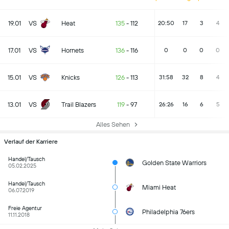
19.01
VS
Heat
135
-
112
20:50
17
3
4
17.01
VS
Hornets
136
-
116
0
0
0
0
15.01
VS
Knicks
126
-
113
31:58
32
8
4
13.01
VS
Trail Blazers
119
-
97
26:26
16
6
5
Alles Sehen
Verlauf der Karriere
Handel/Tausch
Golden State Warriors
05.02.2025
Handel/Tausch
Miami Heat
06.07.2019
Freie Agentur
Philadelphia 76ers
11.11.2018