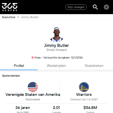
Mijn uitslagen
Basketbal
Jimmy Butler
Jimmy Butler
Small-forward
Knee - Verwachte terugkeer: 12/1/2026
Profiel
Wedstrijden
Statistieken
Spelerdetails
Verenigde Staten van Amerika
Warriors
Nationaliteit
Contract tot 1-6-2027
36 jaren
2.01
$56.8M
14-9-1989
Lengte
Salaris