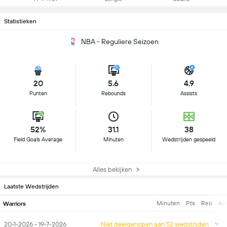
Statistieken
NBA - Reguliere Seizoen
20
5.6
4.9
Punten
Rebounds
Assists
52%
31.1
38
Field Goals Average
Minuten
Wedstrijden gespeeld
Alles bekijken
Laatste Wedstrijden
Minuten
Pts
Reb
As
Warriors
20-1-2026 - 19-7-2026
Niet deelgenopen aan 52 wedstrijden