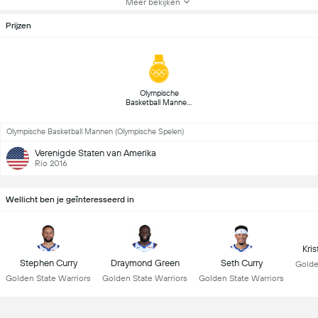
Meer bekijken
Prijzen
 Olympische 
Basketball Mannen 
(1) 
Olympische Basketball Mannen (Olympische Spelen)
Verenigde Staten van Amerika
Rio 2016
Wellicht ben je geïnteresseerd in
Kri
Stephen Curry
Draymond Green
Seth Curry
Golde
Golden State Warriors
Golden State Warriors
Golden State Warriors