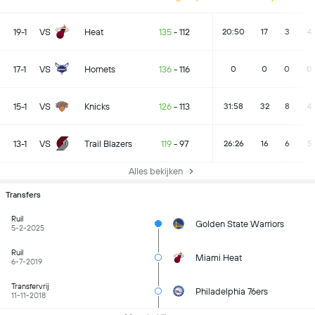
19-1
VS
Heat
135
-
112
20:50
17
3
4
17-1
VS
Hornets
136
-
116
0
0
0
0
15-1
VS
Knicks
126
-
113
31:58
32
8
4
13-1
VS
Trail Blazers
119
-
97
26:26
16
6
5
Alles bekijken
Transfers
Ruil
Golden State Warriors
5-2-2025
Ruil
Miami Heat
6-7-2019
Transfervrij
Philadelphia 76ers
11-11-2018