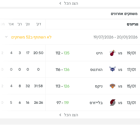
הצג הכל
משחקים אחרונים
דק'
נק'
רב'
אס'
חט'
ווריורס
20/01/2026 - 19/07/2026
לא השתתף ב52 משחקים
19/01
vs
היט
135
-
112
2
4
3
17
20:50
17/01
vs
הורנטס
136
-
116
0
0
0
0
0
15/01
vs
ניקס
126
-
113
2
4
8
32
31:58
13/01
vs
בלייזרס
119
-
97
0
5
6
16
26:26
הצג הכל