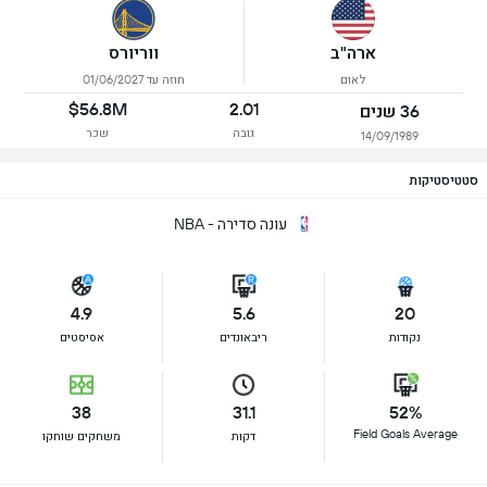
ארה"ב
ווריורס
לאום
חוזה עד 01/06/2027
$56.8M
2.01
36 שנים
גובה
שכר
14/09/1989
סטטיסטיקות
עונה סדירה - NBA
4.9
5.6
20
נקודות
ריבאונדים
אסיסטים
38
31.1
52%
Field Goals Average
דקות
משחקים שוחקו