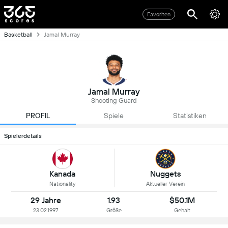
Favoriten
Basketball
Jamal Murray
Jamal Murray
Shooting Guard
PROFIL
Spiele
Statistiken
Spielerdetails
Kanada
Nuggets
Nationality
Aktueller Verein
29 Jahre
1.93
$50.1M
23.02.1997
Größe
Gehalt