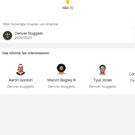
 NBA (1) 
NBA (Vereinigte Staaten von Amerika)
Denver Nuggets
2022/2023
Das könnte Sie interessieren
Lon
Aaron Gordon
Marvin Bagley III
Tyus Jones
De
Denver Nuggets
Denver Nuggets
Denver Nuggets