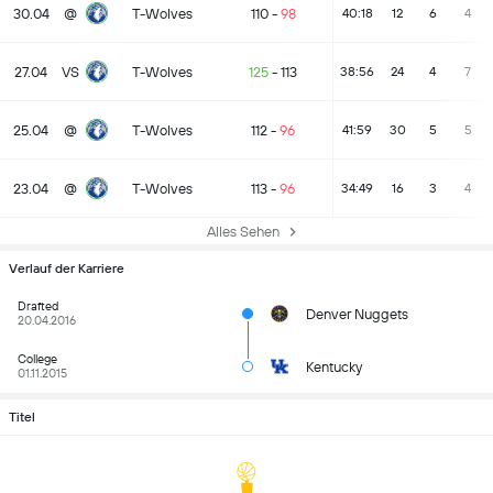
30.04
@
T-Wolves
110
-
98
40:18
12
6
4
27.04
VS
T-Wolves
125
-
113
38:56
24
4
7
25.04
@
T-Wolves
112
-
96
41:59
30
5
5
23.04
@
T-Wolves
113
-
96
34:49
16
3
4
Alles Sehen
Verlauf der Karriere
Drafted
Denver Nuggets
20.04.2016
College
Kentucky
01.11.2015
Titel