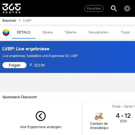
Favoriten
Baseball
LVBP
DETAILS
Spiele
Tabelle
Neuigkeiten
Tipps
LVBP: Live ergebnisse
Live ergebnisse, Spielpläne und Ergebnisse für LVBP
Folgen
323.9K
Spielstand-Übersicht
Finale - Game 1
4
-
12
27.01
Caribes de
Alle Ergebnisse anzeigen
Anzoátegui