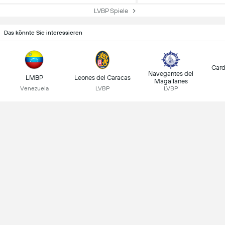
LVBP Spiele
Das könnte Sie interessieren
Card
Navegantes del
LMBP
Leones del Caracas
Magallanes
Venezuela
LVBP
LVBP