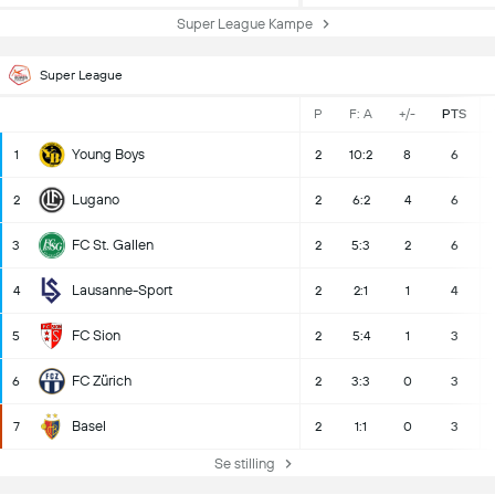
Super League Kampe
Super League
P
F: A
+/-
PTS
Young Boys
1
2
10:2
8
6
Lugano
2
2
6:2
4
6
FC St. Gallen
3
2
5:3
2
6
Lausanne-Sport
4
2
2:1
1
4
FC Sion
5
2
5:4
1
3
FC Zürich
6
2
3:3
0
3
Basel
7
2
1:1
0
3
Se stilling