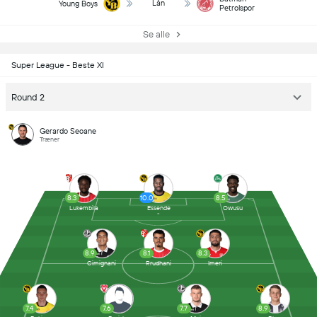
Lån
Young Boys
Petrolspor
Se alle
Super League - Beste XI
Round 2
Gerardo Seoane
Træner
8.3
10.0
8.5
Lukembila
Essende
Owusu
8.9
8.1
8.3
Cimignani
Rrudhani
Imeri
7.4
7.6
7.7
8.9