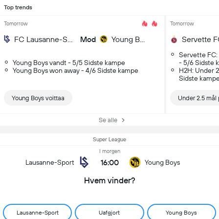
Top trends
Tomorrow
Tomorrow
FC Lausanne-Sport
Mod
Young Boys
Servette 
Servette FC:
Young Boys vandt - 5/5 Sidste kampe
- 5/6 Sidste
Young Boys won away - 4/6 Sidste kampe
H2H: Under 2
Sidste kamp
Young Boys voittaa
Under 2.5 må
Se alle
Super League
I morgen
16:00
Lausanne-Sport
Young Boys
Hvem vinder?
Lausanne-Sport
Uafgjort
Young Boys