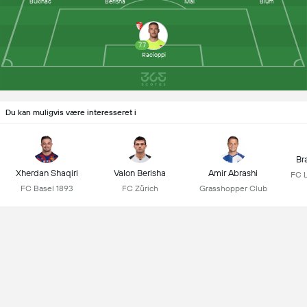
Bukinac
Berisha
Mai
Blum
7.7
Racioppi
Du kan muligvis være interesseret i
Br
Xherdan Shaqiri
Valon Berisha
Amir Abrashi
FC 
FC Basel 1893
FC Zürich
Grasshopper Club