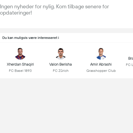
Ingen nyheder for nylig. Kom tilbage senere for
opdateringer!
Du kan muligvis være interesseret i
Br
Xherdan Shaqiri
Valon Berisha
Amir Abrashi
FC 
FC Basel 1893
FC Zürich
Grasshopper Club