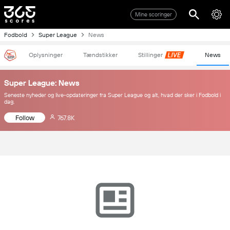
Mine scoringer
Fodbold
Super League
News
Oplysninger
Tændstikker
Stillinger
News
Super League: News
Seneste nyheder og live-opdateringer fra Super League og alt, hvad der sker i Fodbold i
dag.
Follow
767.8K