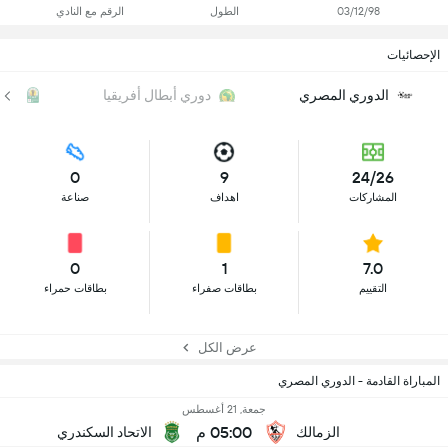
03/12/98
الطول
الرقم مع النادي
الإحصائيات
الدوري المصري
دوري أبطال أفريقيا
الك
0
9
24/26
المشاركات
اهداف
صناعة
0
1
7.0
التقييم
بطاقات صفراء
بطاقات حمراء
عرض الكل
المباراة القادمة - الدوري المصري
جمعة, 21 أغسطس
05:00 م
الزمالك
الاتحاد السكندري