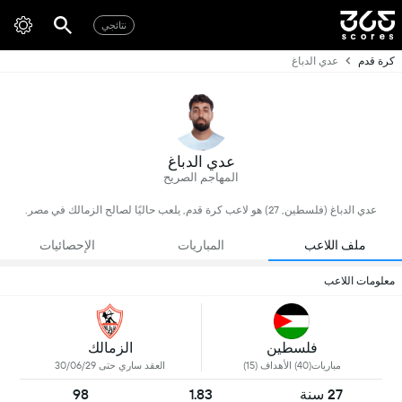
نتائجي
كرة قدم
عدي الدباغ
عدي الدباغ
المهاجم الصريح
عدي الدباغ (فلسطين, 27) هو لاعب كرة قدم, يلعب حاليًا لصالح الزمالك في مصر.
ملف اللاعب
المباريات
الإحصائيات
معلومات اللاعب
فلسطين
الزمالك
مباريات(40) الأهداف (15)
العقد ساري حتى 30/06/29
27 سنة
1.83
98