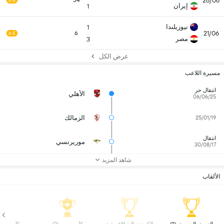
26/06
34
6.5
إيران
1
نيوزيلندا
1
21/06
6
6.5
مصر
3
عرض الكل
مسيرة اللاعب
انتقال حر
الأهلي
06/06/25
الزمالك
25/01/19
انتقال
موريرنسي
30/08/17
شاهد المزيد
الألقاب