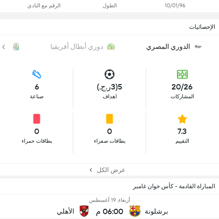
10/01/96
الطول
الرقم مع النادي
الإحصائيات
الدوري المصري
دوري أبطال أفريقيا
الك
20/26
5(3ر.ج.)
6
المشاركات
اهداف
صناعة
0
0
7.3
التقييم
بطاقات صفراء
بطاقات حمراء
عرض الكل
المباراة القادمة - كأس خوان غامبر
أربعاء, 19 أغسطس
06:00 م
برشلونة
الأهلي