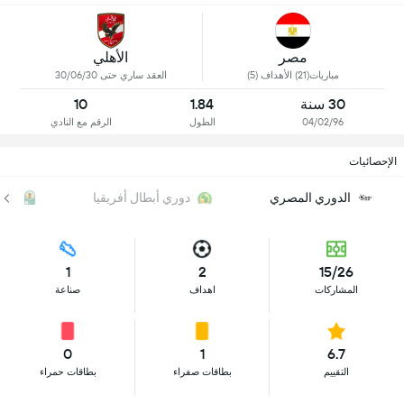
مصر
الأهلي
مباريات(21) الأهداف (5)
العقد ساري حتى 30/06/30
30 سنة
1.84
10
04/02/96
الطول
الرقم مع النادي
الإحصائيات
الدوري المصري
دوري أبطال أفريقيا
الك
1
2
15/26
المشاركات
اهداف
صناعة
0
1
6.7
التقييم
بطاقات صفراء
بطاقات حمراء