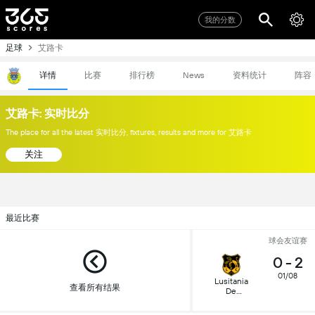
我的分数
足球
艾路卡
详情
比赛
排行榜
资料统计
阵容
News
艾路卡: 实时比分
The place for all the latest 实时比分, fixtures, results and more for 艾路卡
关注
最近比赛
球会友谊赛
0
-
2
01/08
Lusitania
查看所有结果
De
Lourosa
FC