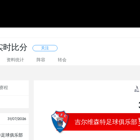
实时比分
关注
资料统计
阵容
转会
赛程
31/07/2026
吉尔维森特足球俱乐部
特足球俱乐部