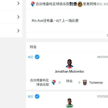
對壘
吉尔维森特足球俱乐部
里奥阿维
周日, 9日 
Rio Ave没有赢 - 6/7 上一场比赛
查
转会
確定
08/07/2
Jonathan Mutombo
吉尔维森特足
转会
Torreense
球俱乐部
確定
07/07/2