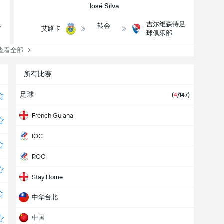
José Silva
足
吉尔维森特足
转会
艾路卡
球俱乐部
看全部
所有比赛
足球
(
4
/147)
French Guiana
IOC
ROC
Stay Home
中华台北
中国