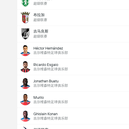
超级联赛
布拉加
超级联赛
吉马良斯
超级联赛
Héctor Hernández
吉尔维森特足球俱乐部
Ricardo Esgaio
吉尔维森特足球俱乐部
Jonathan Buatu
吉尔维森特足球俱乐部
Murilo
吉尔维森特足球俱乐部
Ghislain Konan
吉尔维森特足球俱乐部