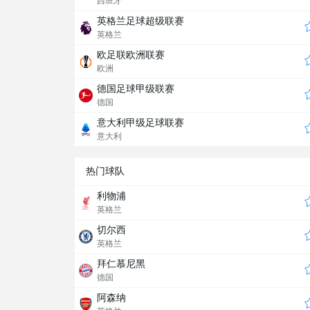
西班牙
英格兰足球超级联赛
英格兰
欧足联欧洲联赛
欧洲
德国足球甲级联赛
德国
意大利甲级足球联赛
意大利
热门球队
利物浦
英格兰
切尔西
英格兰
拜仁慕尼黑
德国
阿森纳