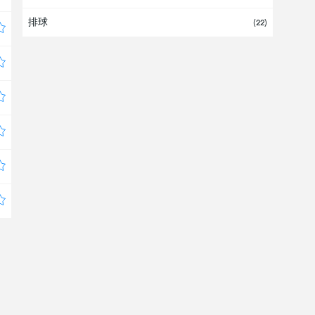
排球
伊朗
(22)
伯利兹
俄罗斯
保加利亚
克罗地亚
冰岛国家足球队
(1)
列支敦士登
利比亚
利比里亚
加拿大
加纳