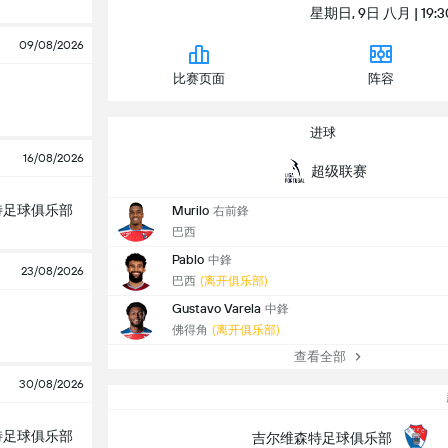
星期日, 9日 八月 | 19:30 |
09/08/2026
比赛页面
阵容
进球
16/08/2026
超级联赛
特足球俱乐部
Murilo
右前鋒
巴西
Pablo
中鋒
23/08/2026
巴西
(离开俱乐部)
Gustavo Varela
中鋒
佛得角
(离开俱乐部)
查看全部
30/08/2026
特足球俱乐部
吉尔维森特足球俱乐部