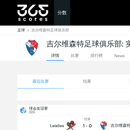
分数
足球
吉尔维森特足球俱乐部
吉尔维森特足球俱乐部: 
详情
比赛
排行榜
News
最近比赛
结果
球会友谊赛
国际
结束
1
-
0
吉尔维森
Leixões