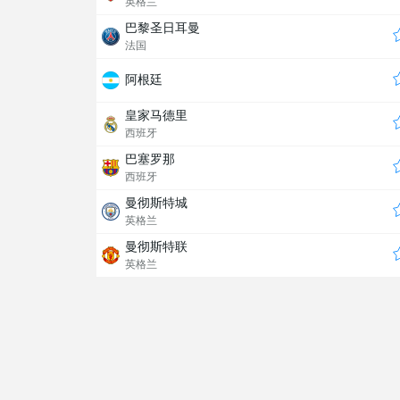
英格兰
巴黎圣日耳曼
法国
阿根廷
皇家马德里
西班牙
巴塞罗那
西班牙
曼彻斯特城
英格兰
曼彻斯特联
英格兰