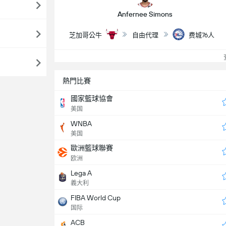
Anfernee Simons
芝加哥公牛
自由代理
费城76人
查
熱門比賽
國家籃球協會
美国
WNBA
美国
歐洲籃球聯賽
欧洲
Lega A
義大利
FIBA World Cup
国际
ACB