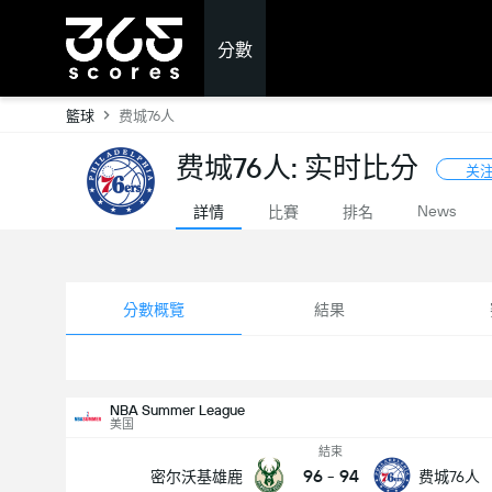
分數
籃球
费城76人
费城76人: 实时比分
关
News
詳情
比賽
排名
分數概覽
結果
NBA Summer League
美国
結束
96
-
94
密尔沃基雄鹿
费城76人