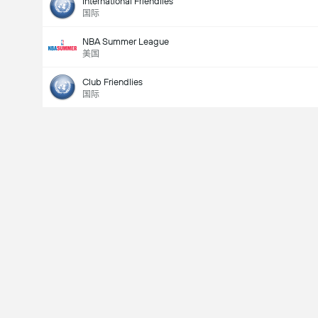
International Friendlies
国际
NBA Summer League
美国
Club Friendlies
国际