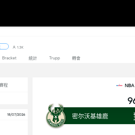
注
1.3K
Bracket
Trupp
統計
轉會
NBA
賽程
9
18/07/2026
密尔沃基雄鹿