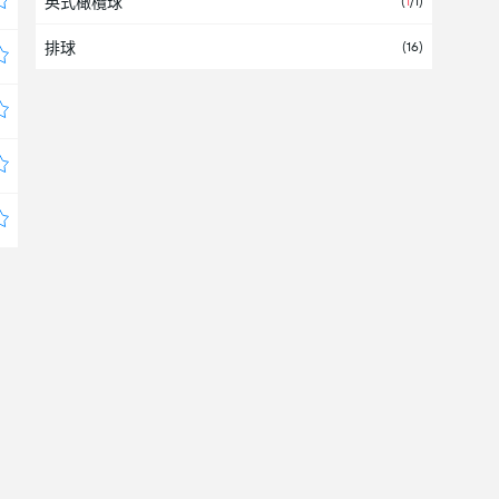
英式橄欖球
(
1
/1)
台湾
排球
(16)
哥伦比亚
哥斯达黎加
喀麦隆
国家队
国际
土库曼斯坦
土耳其
埃及
塔吉克斯坦
塞尔维亚