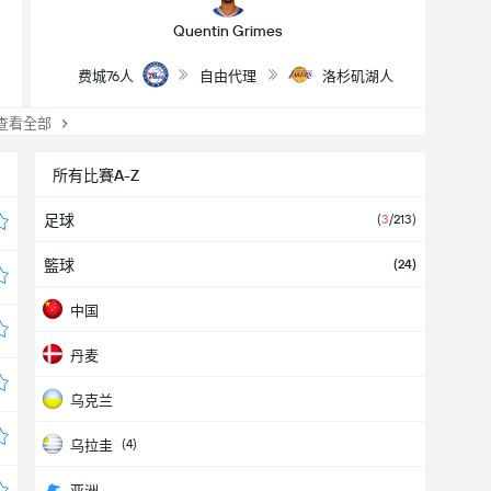
Quentin Grimes
费城76人
自由代理
洛杉矶湖人
看全部
所有比賽A-Z
足球
(
3
/213)
籃球
(24)
中国
丹麦
乌克兰
(4)
乌拉圭
亚洲