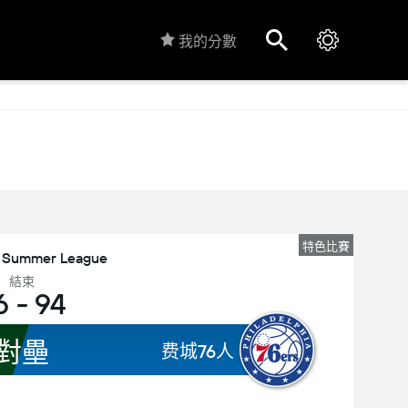
我的分數
特色比賽
 Summer League
結束
6
-
94
對壘
费城76人