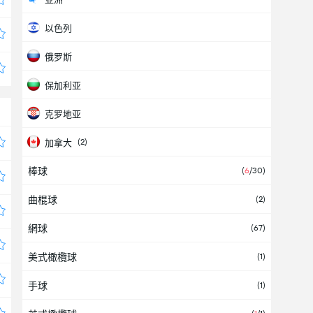
以色列
俄罗斯
保加利亚
克罗地亚
(2)
加拿大
棒球
(
6
/30)
匈牙利
曲棍球
(2)
北美
網球
(2)
(67)
南美洲
美式橄欖球
(1)
厄尔萨尔瓦多
手球
(1)
厄瓜多尔