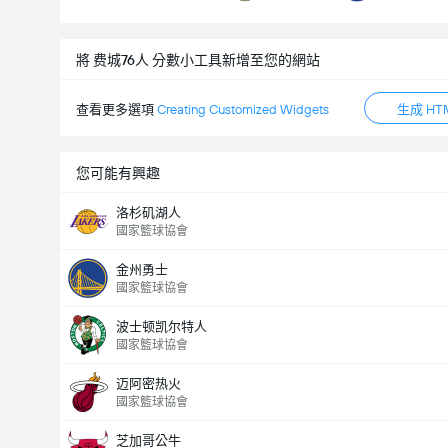
將 费城76人 分數小工具新增至您的網站
查看更多選項
Creating Customized Widgets
生成 HT
您可能有興趣
洛杉矶湖人
國家籃球協會
金州勇士
國家籃球協會
波士顿凯尔特人
國家籃球協會
迈阿密热火
國家籃球協會
芝加哥公牛