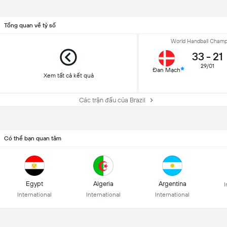
Tổng quan về tỷ số
World Handball Champ
33
-
21
29/01
Đan Mạch
Xem tất cả kết quả
Các trận đấu của Brazil
Có thể bạn quan tâm
Egypt
Algeria
Argentina
I
International
International
International