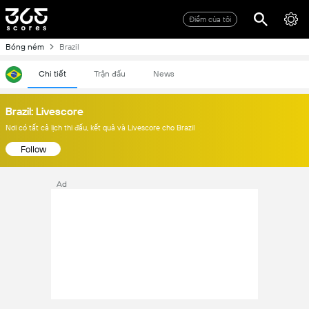
Điểm của tôi
Bóng ném
Brazil
Chi tiết
Trận đấu
News
Brazil: Livescore
Nơi có tất cả lịch thi đấu, kết quả và Livescore cho Brazil
Follow
Ad