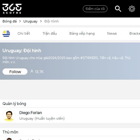
Điểm của tôi
Bóng đá
Uruguay
Đội hình
Chi tiết
Trận đấu
Bảng xếp hạng
News
Brack
Uruguay: Đội hình
Đội hình Uruguay cho mùa giải2024/2025 bao gồm #STIRKERS, Tiền vệ, Hậu vệ, Thủ
môn, v.v.
Follow
13.7K
Quản lý bóng
Diego Forlan
Uruguay
(Huấn luyện viên)
Thủ môn