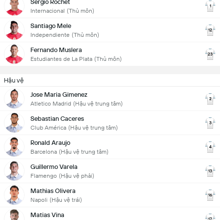
Sergio Rochet
1
Internacional
(Thủ môn)
Santiago Mele
12
Independiente
(Thủ môn)
Fernando Muslera
23
Estudiantes de La Plata
(Thủ môn)
Hậu vệ
Jose Maria Gimenez
2
Atletico Madrid
(Hậu vệ trung tâm)
Sebastian Caceres
3
Club América
(Hậu vệ trung tâm)
Ronald Araujo
4
Barcelona
(Hậu vệ trung tâm)
Guillermo Varela
13
Flamengo
(Hậu vệ phải)
Mathias Olivera
16
Napoli
(Hậu vệ trái)
Matias Vina
17