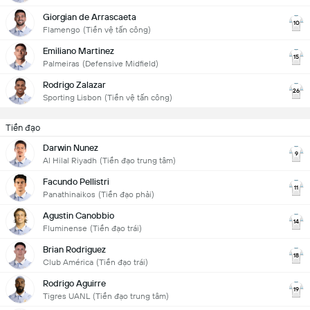
Giorgian de Arrascaeta
10
Flamengo
(Tiền vệ tấn công)
Emiliano Martinez
15
Palmeiras
(Defensive Midfield)
Rodrigo Zalazar
26
Sporting Lisbon
(Tiền vệ tấn công)
Tiền đạo
Darwin Nunez
9
Al Hilal Riyadh
(Tiền đạo trung tâm)
Facundo Pellistri
11
Panathinaikos
(Tiền đạo phải)
Agustin Canobbio
14
Fluminense
(Tiền đạo trái)
Brian Rodriguez
18
Club América
(Tiền đạo trái)
Rodrigo Aguirre
19
Tigres UANL
(Tiền đạo trung tâm)