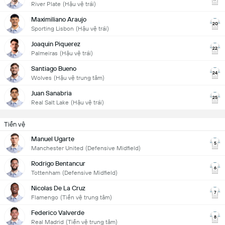
River Plate
(Hậu vệ trái)
Maximiliano Araujo
20
Sporting Lisbon
(Hậu vệ trái)
Joaquin Piquerez
22
Palmeiras
(Hậu vệ trái)
Santiago Bueno
24
Wolves
(Hậu vệ trung tâm)
Juan Sanabria
25
Real Salt Lake
(Hậu vệ trái)
Tiền vệ
Manuel Ugarte
5
Manchester United
(Defensive Midfield)
Rodrigo Bentancur
6
Tottenham
(Defensive Midfield)
Nicolas De La Cruz
7
Flamengo
(Tiền vệ trung tâm)
Federico Valverde
8
Real Madrid
(Tiền vệ trung tâm)