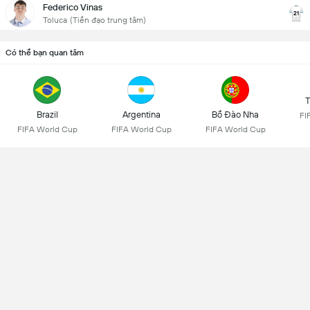
Federico Vinas
21
Toluca
(Tiền đạo trung tâm)
Có thể bạn quan tâm
T
Brazil
Argentina
Bồ Đào Nha
FI
FIFA World Cup
FIFA World Cup
FIFA World Cup