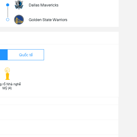
Dallas Mavericks
Golden State Warriors
Quốc tế
g rổ Nhà nghề 
Mỹ (4) 