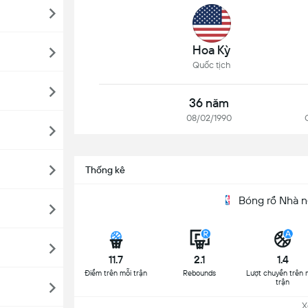
Hoa Kỳ
Quốc tịch
36 năm
08/02/1990
Thống kê
Bóng rổ Nhà n
11.7
2.1
1.4
Điểm trên mỗi trận
Rebounds
Lượt chuyền trên 
trận
Xem