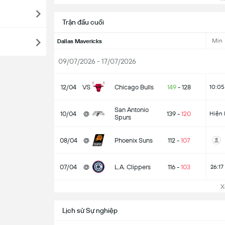
Trận đấu cuối
Min
Dallas Mavericks
09/07/2026 - 17/07/2026
12/04
VS
Chicago Bulls
149
-
128
10:05
San Antonio
10/04
@
139
-
120
Hiện 
Spurs
08/04
@
Phoenix Suns
112
-
107
07/04
@
L.A. Clippers
116
-
103
26:17
Xem
Lịch sử Sự nghiệp