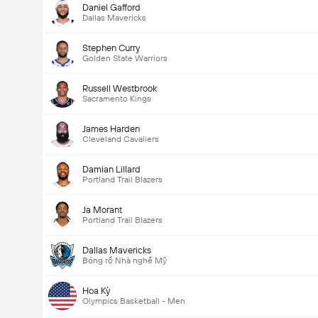
Daniel Gafford
Dallas Mavericks
Stephen Curry
Golden State Warriors
Russell Westbrook
Sacramento Kings
James Harden
Cleveland Cavaliers
Damian Lillard
Portland Trail Blazers
Ja Morant
Portland Trail Blazers
Dallas Mavericks
Bóng rổ Nhà nghề Mỹ
Hoa Kỳ
Olympics Basketball - Men