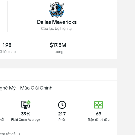
Dallas Mavericks
Câu lạc bộ hiện tại
1.98
$17.5M
Chiều cao
Lương
ghề Mỹ - Mùa Giải Chính
39%
21.7
69
mỗi 
Field Goals Average
Phút
Trận đã thi đấu
 tất cả