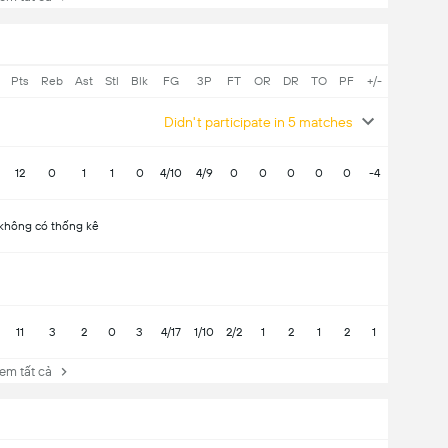
Pts
Reb
Ast
Stl
Blk
FG
3P
FT
OR
DR
TO
PF
+/-
Didn't participate in 5 matches
12
0
1
1
0
4/10
4/9
0
0
0
0
0
-4
không có thống kê
11
3
2
0
3
4/17
1/10
2/2
1
2
1
2
1
 tất cả