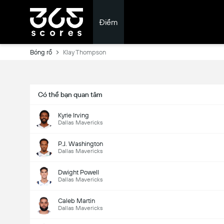
Điểm
Bóng rổ
Klay Thompson
Có thể bạn quan tâm
Kyrie Irving
Dallas Mavericks
P.J. Washington
Dallas Mavericks
Dwight Powell
Dallas Mavericks
Caleb Martin
Dallas Mavericks