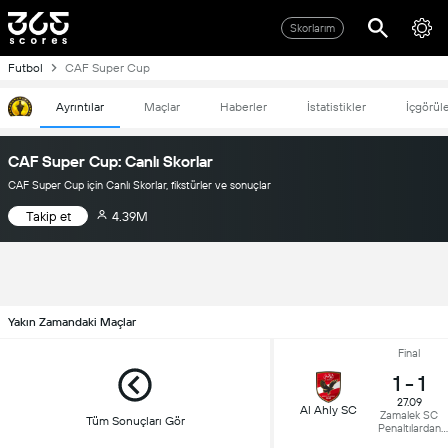
Skorlarım
Futbol
CAF Super Cup
Ayrıntılar
Maçlar
Haberler
İstatistikler
İçgörül
CAF Super Cup: Canlı Skorlar
CAF Super Cup için Canlı Skorlar, fikstürler ve sonuçlar
Takip et
4.39M
Yakın Zamandaki Maçlar
Final
1
-
1
27.09
Al Ahly SC
Zamalek SC
Tüm Sonuçları Gör
Penaltılardan
sonra 3-4 kazand