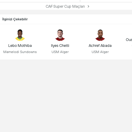
CAF Super Cup Maçları
İlginizi Çekebilir
Ous
Lebo Mothiba
Ilyes Chetti
Achref Abada
Mamelodi Sundowns
USM Alger
USM Alger