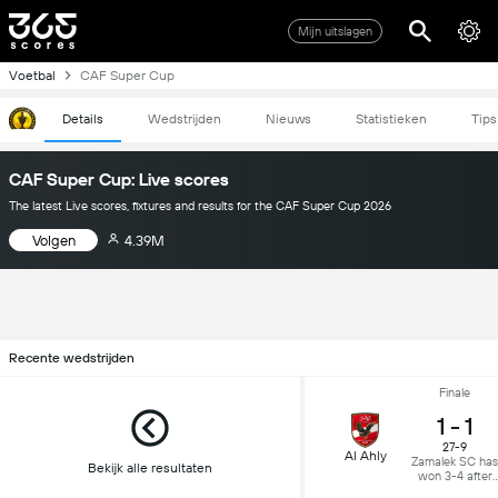
Mijn uitslagen
Voetbal
CAF Super Cup
Details
Wedstrijden
Nieuws
Statistieken
Tips
CAF Super Cup: Live scores
The latest Live scores, fixtures and results for the CAF Super Cup 2026
Volgen
4.39M
Recente wedstrijden
Finale
1
-
1
27-9
Al Ahly
Zamalek SC has
Bekijk alle resultaten
won 3-4 after
Penalties