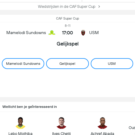
Wedstrijden in de CAF Super Cup
CAF Super Cup
8-11
17:00
Mamelodi Sundowns
USM
Gelijkspel
Mamelodi Sundowns
Gelijkspel
USM
Wellicht ben je geïnteresseerd in
Ous
Lebo Mothiba
Ilyes Chetti
Achref Abada