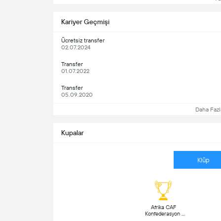
Kariyer Geçmişi
Ücretsiz transfer
02.07.2024
Transfer
01.07.2022
Transfer
05.09.2020
Daha Fazl
Kupalar
Klüp
 Afrika CAF 
Konfederasyon 
Kupası (1) 