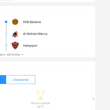
RSB Berkane
Al Wehda Mecca
Hatayspor
asını Görüntüle
Uluslararası
 Morocco Botola 
Lig (1) 