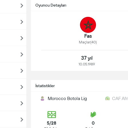
Oyuncu Detayları
Fas
Maçlar(40)
37 yıl
10.05.1989
İstatistikler
Morocco Botola Lig
CAF Afr
5/28
0