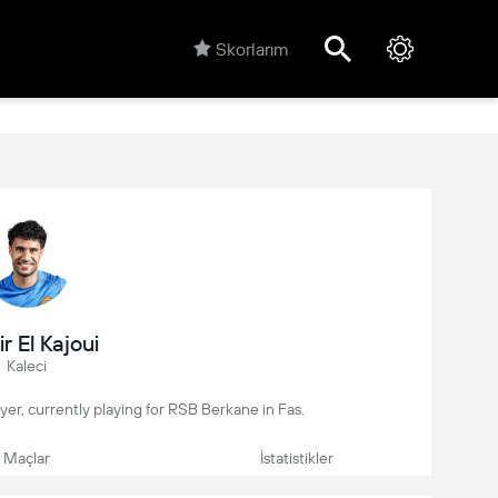
Skorlarım
r El Kajoui
Kaleci
layer, currently playing for RSB Berkane in Fas.
Maçlar
İstatistikler