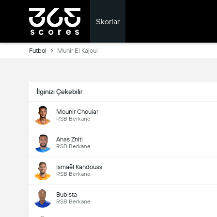
Skorlar
Futbol
Munir El Kajoui
İlginizi Çekebilir
Mounir Chouiar
RSB Berkane
Anas Zniti
RSB Berkane
Ismaël Kandouss
RSB Berkane
Bubista
RSB Berkane