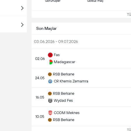
Görünüşler
Golsüz maç
Tüm
Son Maçlar
03.06.2026 - 09.07.2026
Fas
02.06
Madagascar
RSB Berkane
24.05
CR Khemis Zemamra
RSB Berkane
16.05
Wydad Fes
CODM Meknes
10.05
RSB Berkane
Tüm