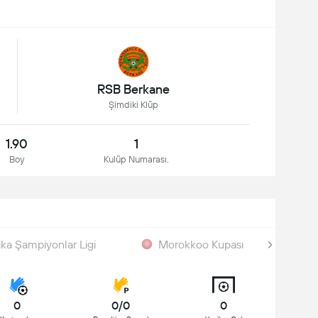
RSB Berkane
Şimdiki Klüp
1.90
1
Boy
Kulüp Numarası.
ika Şampiyonlar Ligi
Morokkoo Kupası
Dü
0
0/0
0