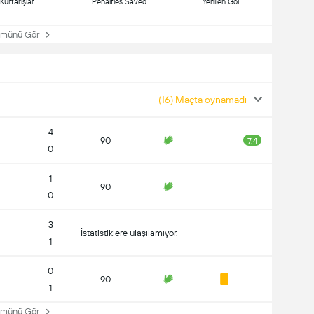
Kurtarışlar
Penalties Saved
Yenilen Gol
ünü Gör
(16) Maçta oynamadı
4
90
7.4
0
1
90
0
3
İstatistiklere ulaşılamıyor.
1
0
90
1
ünü Gör