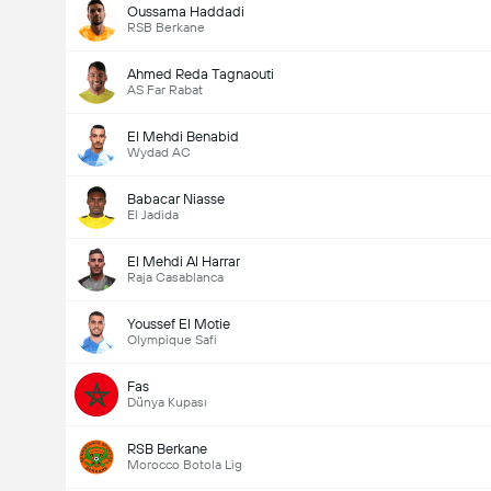
Oussama Haddadi
RSB Berkane
Ahmed Reda Tagnaouti
AS Far Rabat
El Mehdi Benabid
Wydad AC
Babacar Niasse
El Jadida
El Mehdi Al Harrar
Raja Casablanca
Youssef El Motie
Olympique Safi
Fas
Dünya Kupası
RSB Berkane
Morocco Botola Lig