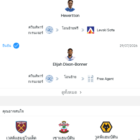
Hevertton
ควีนส์พาร์
โอนย้ายฟรี
Levski Sofia
กเรนเจอร์
29/07/2026
ยืนยัน
Elijah Dixon-Bonner
ควีนส์พาร์
โอนย้าย
Free Agent
กเรนเจอร์
ดูทั้งหมด
คุณอาจสนใจ
วูลฟ์แฮมป์ตัน
เวสต์แฮมยูไนเต็ด
เซาแธมป์ตัน