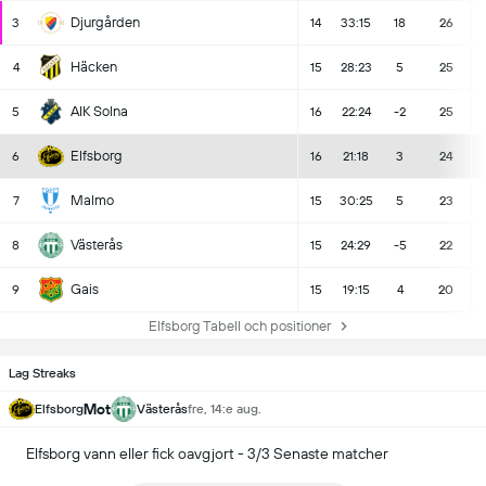
Djurgården
3
14
33:15
18
26
Häcken
4
15
28:23
5
25
AIK Solna
5
16
22:24
-2
25
Elfsborg
6
16
21:18
3
24
Malmo
7
15
30:25
5
23
Västerås
8
15
24:29
-5
22
Gais
9
15
19:15
4
20
Elfsborg Tabell och positioner
Lag Streaks
Mot
Elfsborg
Västerås
fre, 14:e aug.
Elfsborg vann eller fick oavgjort - 3/3 Senaste matcher