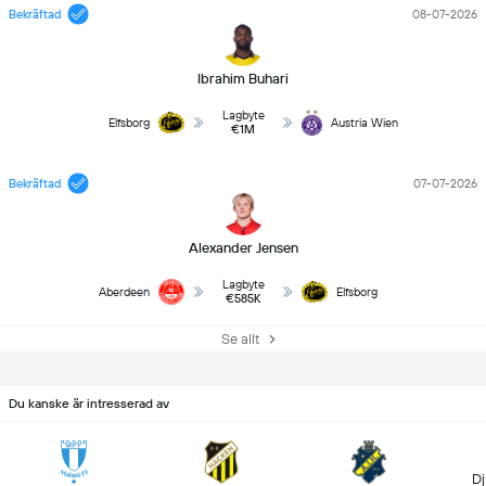
Bekräftad
08-07-2026
Ibrahim Buhari
Lagbyte
Elfsborg
Austria Wien
€1M
Bekräftad
07-07-2026
Alexander Jensen
Lagbyte
Aberdeen
Elfsborg
€585K
Se allt
Du kanske är intresserad av
Dj