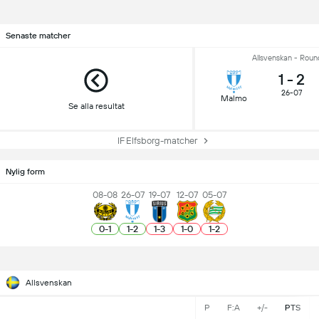
Senaste matcher
Allsvenskan - Roun
1
-
2
26-07
Malmo
Se alla resultat
IF Elfsborg-matcher
Nylig form
08-08
26-07
19-07
12-07
05-07
0
-
1
1
-
2
1
-
3
1
-
0
1
-
2
Allsvenskan
P
F:A
+/-
PTS