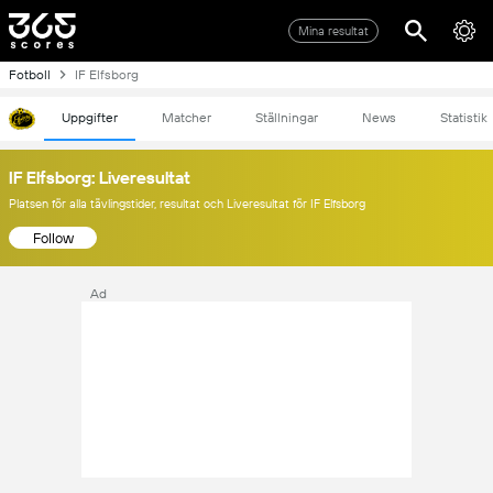
Mina resultat
Fotboll
IF Elfsborg
Uppgifter
Matcher
Ställningar
News
Statistik
IF Elfsborg: Liveresultat
Platsen för alla tävlingstider, resultat och Liveresultat för IF Elfsborg
Follow
Ad