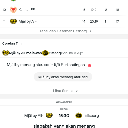
Kalmar FF
10
15
19:21
-2
18
Mjällby AIF
11
14
20:19
1
17
Tabel dan Klasemen Elfsborg
Coretan Tim
melawan
Mjällby AIF
Elfsborg
Sab, ke-8 Agt
Mjällby menang atau seri - 5/5 Pertandingan
Mjällby akan menang atau seri
Lihat Semua
Allsvenskan
Besok
15:30
Mjällby AIF
Elfsborg
siapakah yang akan menang