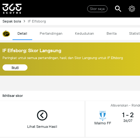
Skor saya
Sepak bola
IF Elfsborg
Detail
Pertandingan
Kedudukan
Berita
Statist
IF Elfsborg: Skor Langsung
Peringkat untuk semua pertandingan, hasil, dan Skor Langsung untuk IF Elfsborg
Ikuti
Ikhtisar skor
Allsvenskan - Rond
1
-
2
26/07
Malmo FF
Lihat Semua Hasil