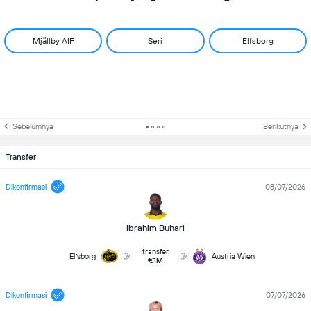
Mjällby AIF
Seri
Elfsborg
Sebelumnya
Berikutnya
Transfer
Dikonfirmasi
08/07/2026
Ibrahim Buhari
transfer
Elfsborg
Austria Wien
€1M
Dikonfirmasi
07/07/2026