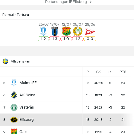
Pertandingan IF Elfsborg
Formulir Terbaru
26/07
19/07
12/07
05/07
28/06
1
-
2
1
-
3
1
-
0
1
-
2
0
-
0
Allsvenskan
P
GK
+/-
PTS
Malmo FF
5
15
30:25
5
23
AIK Solna
6
15
18:21
-3
22
Västerås
7
15
24:29
-5
22
Elfsborg
8
15
20:18
2
21
Gais
9
15
19:15
4
20