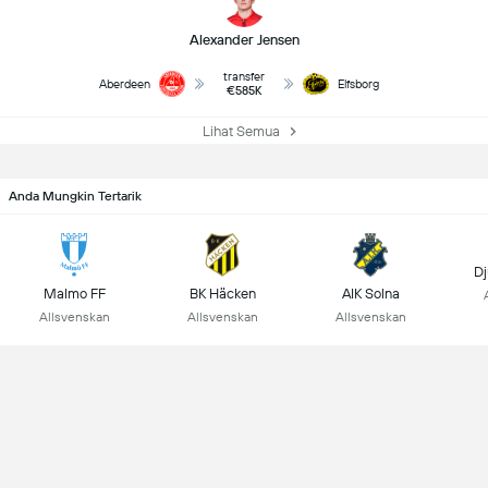
Alexander Jensen
transfer
Aberdeen
Elfsborg
€585K
Lihat Semua
Anda Mungkin Tertarik
Dj
Malmo FF
BK Häcken
AIK Solna
Allsvenskan
Allsvenskan
Allsvenskan