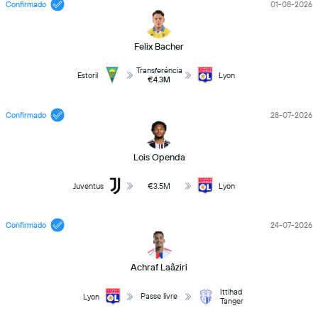
Confirmado
01-08-2026
Felix Bacher
Transferéncia
Estoril
Lyon
€4.3M
Confirmado
28-07-2026
Lois Openda
Juventus
€3.5M
Lyon
Confirmado
24-07-2026
Achraf Laâziri
Ittihad
Passe livre
Lyon
Tanger