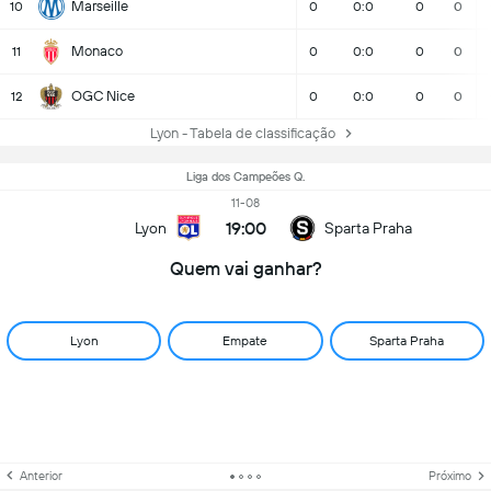
Marseille
10
0
0:0
0
0
Monaco
11
0
0:0
0
0
OGC Nice
12
0
0:0
0
0
Lyon - Tabela de classificação
Liga dos Campeões Q.
11-08
19:00
Lyon
Sparta Praha
Quem vai ganhar?
Lyon
Empate
Sparta Praha
Anterior
Próximo