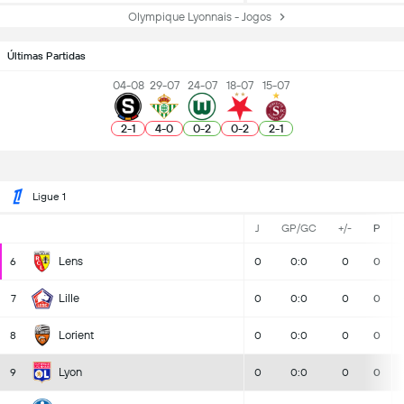
Olympique Lyonnais - Jogos
Últimas Partidas
04-08
29-07
24-07
18-07
15-07
2
-
1
4
-
0
0
-
2
0
-
2
2
-
1
Ligue 1
J
GP/GC
+/-
P
Lens
6
0
0:0
0
0
Lille
7
0
0:0
0
0
Lorient
8
0
0:0
0
0
Lyon
9
0
0:0
0
0