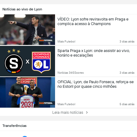
Notícias ao vivo de Lyon
VÍDEO: Lyon sofre reviravolta em Praga e
complica acesso à Champions
Mais Futebol
3 dias atrás
Sparta Praga x Lyon: onde assistir ao vivo,
horário e escalações
Notícias 365Scores
3 dias atrás
OFICIAL: Lyon, de Paulo Fonseca, reforça-se
no Estoril por quase cinco milhões
Mais Futebol
5 dias atrás
Leia mais notícias
Transferências