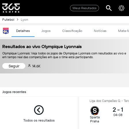
Meus Resultados
Futebol
Lyon
Detalhes
Jogos
Classificação
Notícias
Mata-
Resultados ao vivo Olympique Lyonnais
Olympique Lyonnais: Veja todos os jogos de Olympique Lyonnais com resultados ao vivo e
em tempo real das competições em que o time está participando.
Seguir
14.6K
Jogos recentes
Liga dos Campeões Q. - Terc
2
-
1
04-08
Sparta
Todos os resultados
Praha