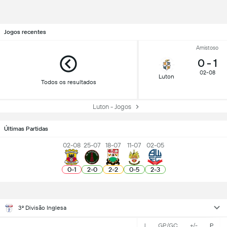
Jogos recentes
Amistoso
0
-
1
02-08
Luton
Todos os resultados
Luton - Jogos
Últimas Partidas
02-08
25-07
18-07
11-07
02-05
0
-
1
2
-
0
2
-
2
0
-
5
2
-
3
3ª Divisão Inglesa
J
GP/GC
+/-
P