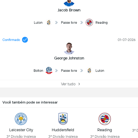
Jacob Brown
Luton
Passe livre
Reading
Confirmado
01-07-2026
George Johnston
Bolton
Passe livre
Luton
Ver tudo
Você também pode se interessar
Leicester City
Huddersfield
Reading
3ª 
3ª Divisão Inglesa
3ª Divisão Inglesa
3ª Divisão Inglesa