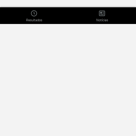
Resultados
Notícias
Sobre
Política de privacidade
Nossos widgets
Anuncie
Fale conosco
Terms of Use
Trabalhos