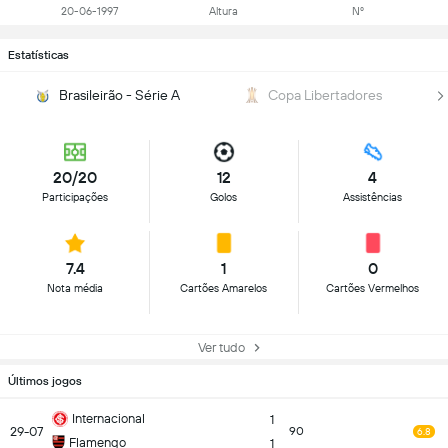
20-06-1997
Altura
Nº
Estatísticas
Brasileirão - Série A
Copa Libertadores
20/20
12
4
Participações
Golos
Assistências
7.4
1
0
Nota média
Cartões Amarelos
Cartões Vermelhos
Ver tudo
Últimos jogos
Internacional
1
29-07
90
6.8
Flamengo
1