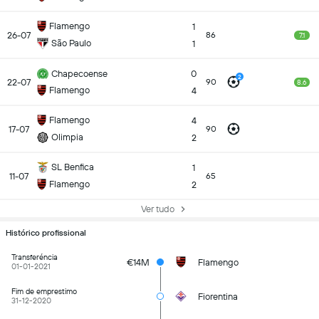
Flamengo
1
26-07
86
7.1
São Paulo
1
Chapecoense
0
2
22-07
90
8.6
Flamengo
4
Flamengo
4
17-07
90
Olimpia
2
SL Benfica
1
11-07
65
Flamengo
2
Ver tudo
Histórico profissional
Transferéncia
€14M
Flamengo
01-01-2021
Fim de emprestimo
Fiorentina
31-12-2020