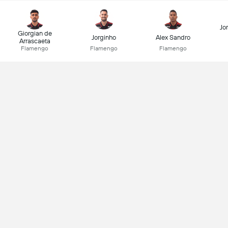
Jo
Giorgian de
Jorginho
Alex Sandro
Arrascaeta
Flamengo
Flamengo
Flamengo