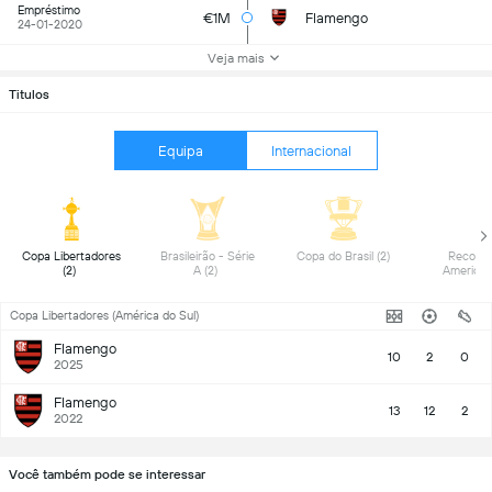
Empréstimo
€1M
Flamengo
24-01-2020
Veja mais
Titulos
Equipa
Internacional
 Copa Libertadores 
 Brasileirão - Série 
 Copa do Brasil (2) 
 Recopa 
(2) 
A (2) 
Copa Libertadores (América do Sul)
Flamengo
10
2
0
2025
Flamengo
13
12
2
2022
Você também pode se interessar