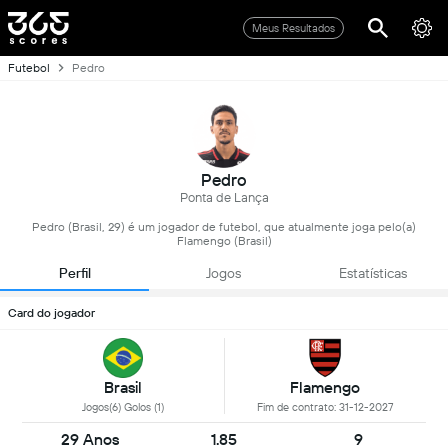
Meus Resultados
Futebol
Pedro
Pedro
Ponta de Lança
Pedro (Brasil, 29) é um jogador de futebol, que atualmente joga pelo(a)
Flamengo (Brasil)
Perfil
Jogos
Estatísticas
Card do jogador
Brasil
Flamengo
Jogos(6) Golos (1)
Fim de contrato: 31-12-2027
29 Anos
1.85
9