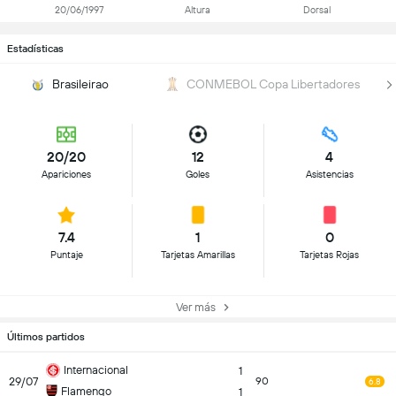
20/06/1997
Altura
Dorsal
Estadísticas
Brasileirao
CONMEBOL Copa Libertadores
20/20
12
4
Apariciones
Goles
Asistencias
7.4
1
0
Puntaje
Tarjetas Amarillas
Tarjetas Rojas
Ver más
Últimos partidos
Internacional
1
29/07
90
6.8
Flamengo
1