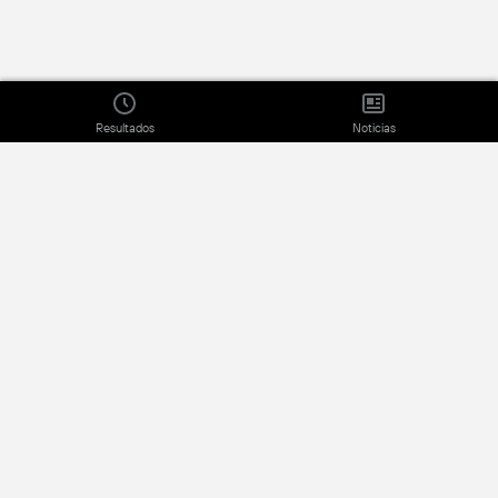
Resultados
Noticias
Información
Políticas de privacidad
Widgets
Publicidad
Contáctenos
Terms of Use